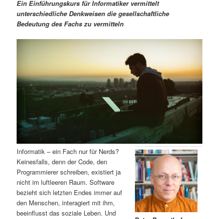
m
u
n
n
Ein Einführungskurs für Informatiker vermittelt
g
a
unterschiedliche Denkweisen die gesellschaftliche
ä
n
e
v
Bedeutung des Fachs zu vermitteln
n
i
r
d
g
a
e
ä
t
i
n
r
o
n
I
e
n
n
h
I
Informatik – ein Fach nur für Nerds?
Keinesfalls, denn der Code, den
a
n
Programmierer schreiben, existiert ja
nicht im luftleeren Raum. Software
l
h
bezieht sich letzten Endes immer auf
den Menschen, interagiert mit ihm,
t
a
beeinflusst das soziale Leben. Und