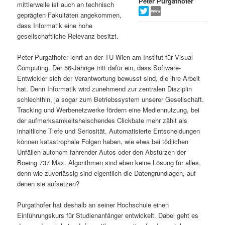
Peter Purgathofer
mittlerweile ist auch an technisch
s
l
geprägten Fakultäten angekommen,
dass Informatik eine hohe
p
t
gesellschaftliche Relevanz besitzt.
r
s
Peter Purgathofer lehrt an der TU Wien am Institut für Visual
Computing. Der 56-Jährige tritt dafür ein, dass Software-
i
p
Entwickler sich der Verantwortung bewusst sind, die ihre Arbeit
hat. Denn Informatik wird zunehmend zur zentralen Disziplin
schlechthin, ja sogar zum Betriebssystem unserer Gesellschaft.
n
r
Tracking und Werbenetzwerke fördern eine Mediennutzung, bei
der aufmerksamkeitsheischendes Clickbate mehr zählt als
g
i
inhaltliche Tiefe und Seriosität. Automatisierte Entscheidungen
können katastrophale Folgen haben, wie etwa bei tödlichen
e
n
Unfällen autonom fahrender Autos oder den Abstürzen der
Boeing 737 Max. Algorithmen sind eben keine Lösung für alles,
n
g
denn wie zuverlässig sind eigentlich die Datengrundlagen, auf
denen sie aufsetzen?
e
Purgathofer hat deshalb an seiner Hochschule einen
n
Einführungskurs für Studienanfänger entwickelt. Dabei geht es