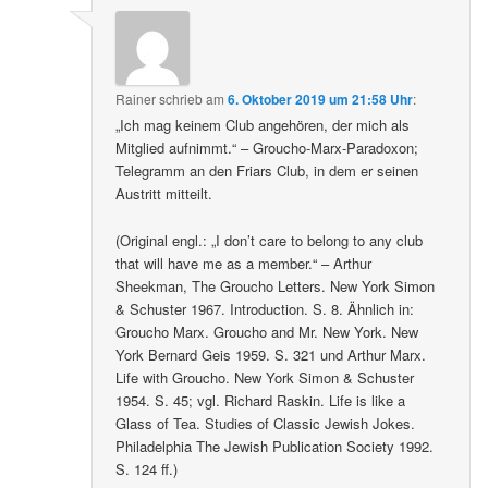
Rainer
schrieb
am
6. Oktober 2019 um 21:58 Uhr
:
„Ich mag keinem Club angehören, der mich als
Mitglied aufnimmt.“ – Groucho-Marx-Paradoxon;
Telegramm an den Friars Club, in dem er seinen
Austritt mitteilt.
(Original engl.: „I don’t care to belong to any club
that will have me as a member.“ – Arthur
Sheekman, The Groucho Letters. New York Simon
& Schuster 1967. Introduction. S. 8. Ähnlich in:
Groucho Marx. Groucho and Mr. New York. New
York Bernard Geis 1959. S. 321 und Arthur Marx.
Life with Groucho. New York Simon & Schuster
1954. S. 45; vgl. Richard Raskin. Life is like a
Glass of Tea. Studies of Classic Jewish Jokes.
Philadelphia The Jewish Publication Society 1992.
S. 124 ff.)