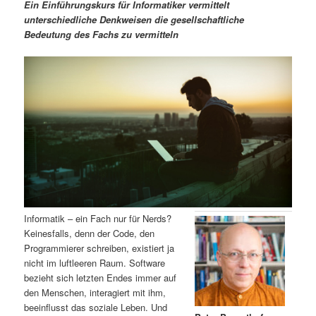
m
u
n
n
Ein Einführungskurs für Informatiker vermittelt
g
a
unterschiedliche Denkweisen die gesellschaftliche
ä
n
e
v
Bedeutung des Fachs zu vermitteln
n
i
r
d
g
a
e
ä
t
i
n
r
o
n
I
e
n
n
h
I
Informatik – ein Fach nur für Nerds?
Keinesfalls, denn der Code, den
a
n
Programmierer schreiben, existiert ja
nicht im luftleeren Raum. Software
l
h
bezieht sich letzten Endes immer auf
den Menschen, interagiert mit ihm,
t
a
beeinflusst das soziale Leben. Und