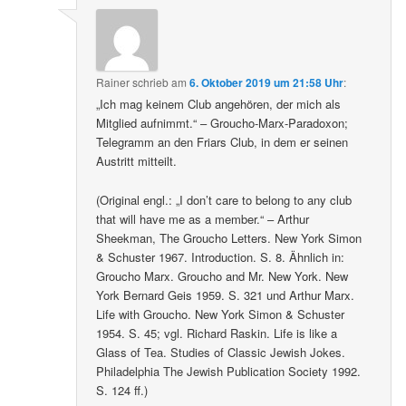
Rainer
schrieb
am
6. Oktober 2019 um 21:58 Uhr
:
„Ich mag keinem Club angehören, der mich als
Mitglied aufnimmt.“ – Groucho-Marx-Paradoxon;
Telegramm an den Friars Club, in dem er seinen
Austritt mitteilt.
(Original engl.: „I don’t care to belong to any club
that will have me as a member.“ – Arthur
Sheekman, The Groucho Letters. New York Simon
& Schuster 1967. Introduction. S. 8. Ähnlich in:
Groucho Marx. Groucho and Mr. New York. New
York Bernard Geis 1959. S. 321 und Arthur Marx.
Life with Groucho. New York Simon & Schuster
1954. S. 45; vgl. Richard Raskin. Life is like a
Glass of Tea. Studies of Classic Jewish Jokes.
Philadelphia The Jewish Publication Society 1992.
S. 124 ff.)