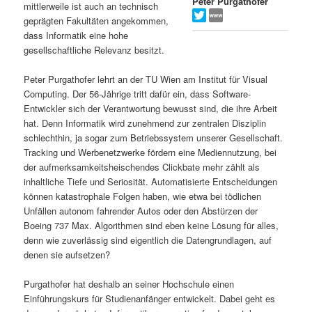
Peter Purgathofer
mittlerweile ist auch an technisch
s
l
geprägten Fakultäten angekommen,
dass Informatik eine hohe
p
t
gesellschaftliche Relevanz besitzt.
r
s
Peter Purgathofer lehrt an der TU Wien am Institut für Visual
Computing. Der 56-Jährige tritt dafür ein, dass Software-
i
p
Entwickler sich der Verantwortung bewusst sind, die ihre Arbeit
hat. Denn Informatik wird zunehmend zur zentralen Disziplin
schlechthin, ja sogar zum Betriebssystem unserer Gesellschaft.
n
r
Tracking und Werbenetzwerke fördern eine Mediennutzung, bei
der aufmerksamkeitsheischendes Clickbate mehr zählt als
g
i
inhaltliche Tiefe und Seriosität. Automatisierte Entscheidungen
können katastrophale Folgen haben, wie etwa bei tödlichen
e
n
Unfällen autonom fahrender Autos oder den Abstürzen der
Boeing 737 Max. Algorithmen sind eben keine Lösung für alles,
n
g
denn wie zuverlässig sind eigentlich die Datengrundlagen, auf
denen sie aufsetzen?
e
Purgathofer hat deshalb an seiner Hochschule einen
n
Einführungskurs für Studienanfänger entwickelt. Dabei geht es