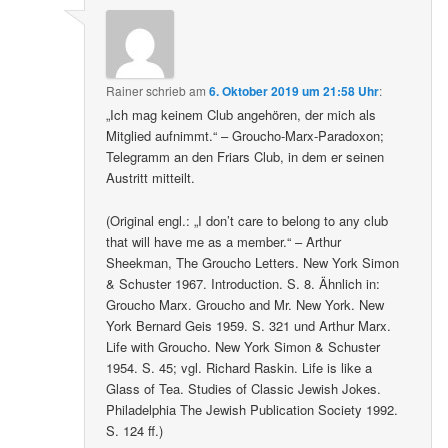
Rainer
schrieb
am
6. Oktober 2019 um 21:58 Uhr
:
„Ich mag keinem Club angehören, der mich als
Mitglied aufnimmt.“ – Groucho-Marx-Paradoxon;
Telegramm an den Friars Club, in dem er seinen
Austritt mitteilt.
(Original engl.: „I don’t care to belong to any club
that will have me as a member.“ – Arthur
Sheekman, The Groucho Letters. New York Simon
& Schuster 1967. Introduction. S. 8. Ähnlich in:
Groucho Marx. Groucho and Mr. New York. New
York Bernard Geis 1959. S. 321 und Arthur Marx.
Life with Groucho. New York Simon & Schuster
1954. S. 45; vgl. Richard Raskin. Life is like a
Glass of Tea. Studies of Classic Jewish Jokes.
Philadelphia The Jewish Publication Society 1992.
S. 124 ff.)