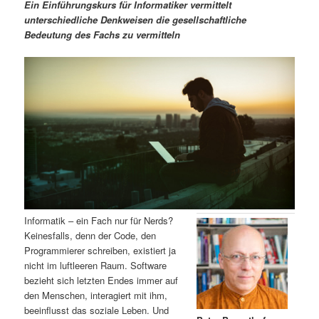
m
u
n
n
Ein Einführungskurs für Informatiker vermittelt
g
a
unterschiedliche Denkweisen die gesellschaftliche
ä
n
e
v
Bedeutung des Fachs zu vermitteln
n
i
r
d
g
a
e
ä
t
i
n
r
o
n
I
e
n
n
h
I
Informatik – ein Fach nur für Nerds?
Keinesfalls, denn der Code, den
a
n
Programmierer schreiben, existiert ja
nicht im luftleeren Raum. Software
l
h
bezieht sich letzten Endes immer auf
den Menschen, interagiert mit ihm,
t
a
beeinflusst das soziale Leben. Und