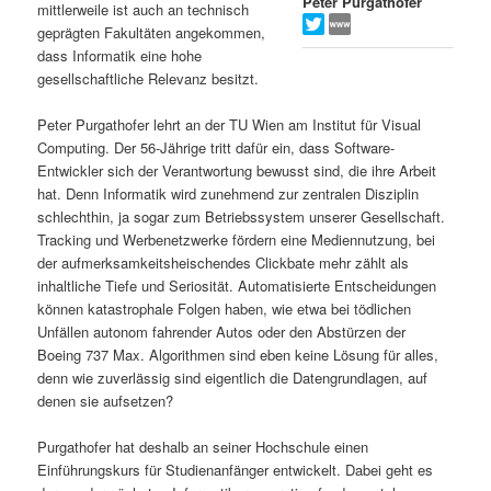
Peter Purgathofer
mittlerweile ist auch an technisch
s
l
geprägten Fakultäten angekommen,
dass Informatik eine hohe
p
t
gesellschaftliche Relevanz besitzt.
r
s
Peter Purgathofer lehrt an der TU Wien am Institut für Visual
Computing. Der 56-Jährige tritt dafür ein, dass Software-
i
p
Entwickler sich der Verantwortung bewusst sind, die ihre Arbeit
hat. Denn Informatik wird zunehmend zur zentralen Disziplin
schlechthin, ja sogar zum Betriebssystem unserer Gesellschaft.
n
r
Tracking und Werbenetzwerke fördern eine Mediennutzung, bei
der aufmerksamkeitsheischendes Clickbate mehr zählt als
g
i
inhaltliche Tiefe und Seriosität. Automatisierte Entscheidungen
können katastrophale Folgen haben, wie etwa bei tödlichen
e
n
Unfällen autonom fahrender Autos oder den Abstürzen der
Boeing 737 Max. Algorithmen sind eben keine Lösung für alles,
n
g
denn wie zuverlässig sind eigentlich die Datengrundlagen, auf
denen sie aufsetzen?
e
Purgathofer hat deshalb an seiner Hochschule einen
n
Einführungskurs für Studienanfänger entwickelt. Dabei geht es