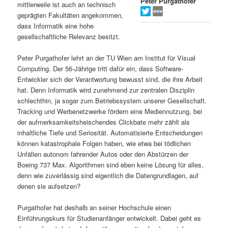
Peter Purgathofer
mittlerweile ist auch an technisch
s
l
geprägten Fakultäten angekommen,
dass Informatik eine hohe
p
t
gesellschaftliche Relevanz besitzt.
r
s
Peter Purgathofer lehrt an der TU Wien am Institut für Visual
Computing. Der 56-Jährige tritt dafür ein, dass Software-
i
p
Entwickler sich der Verantwortung bewusst sind, die ihre Arbeit
hat. Denn Informatik wird zunehmend zur zentralen Disziplin
schlechthin, ja sogar zum Betriebssystem unserer Gesellschaft.
n
r
Tracking und Werbenetzwerke fördern eine Mediennutzung, bei
der aufmerksamkeitsheischendes Clickbate mehr zählt als
g
i
inhaltliche Tiefe und Seriosität. Automatisierte Entscheidungen
können katastrophale Folgen haben, wie etwa bei tödlichen
e
n
Unfällen autonom fahrender Autos oder den Abstürzen der
Boeing 737 Max. Algorithmen sind eben keine Lösung für alles,
n
g
denn wie zuverlässig sind eigentlich die Datengrundlagen, auf
denen sie aufsetzen?
e
Purgathofer hat deshalb an seiner Hochschule einen
n
Einführungskurs für Studienanfänger entwickelt. Dabei geht es