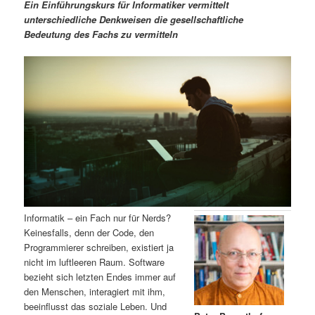
m
u
n
n
Ein Einführungskurs für Informatiker vermittelt
g
a
unterschiedliche Denkweisen die gesellschaftliche
ä
n
e
v
Bedeutung des Fachs zu vermitteln
n
i
r
d
g
a
e
ä
t
i
n
r
o
n
I
e
n
n
h
I
Informatik – ein Fach nur für Nerds?
Keinesfalls, denn der Code, den
a
n
Programmierer schreiben, existiert ja
nicht im luftleeren Raum. Software
l
h
bezieht sich letzten Endes immer auf
den Menschen, interagiert mit ihm,
t
a
beeinflusst das soziale Leben. Und