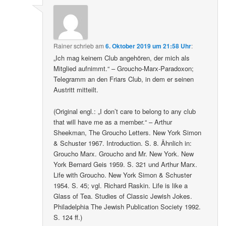
Rainer
schrieb
am
6. Oktober 2019 um 21:58 Uhr
:
„Ich mag keinem Club angehören, der mich als
Mitglied aufnimmt.“ – Groucho-Marx-Paradoxon;
Telegramm an den Friars Club, in dem er seinen
Austritt mitteilt.
(Original engl.: „I don’t care to belong to any club
that will have me as a member.“ – Arthur
Sheekman, The Groucho Letters. New York Simon
& Schuster 1967. Introduction. S. 8. Ähnlich in:
Groucho Marx. Groucho and Mr. New York. New
York Bernard Geis 1959. S. 321 und Arthur Marx.
Life with Groucho. New York Simon & Schuster
1954. S. 45; vgl. Richard Raskin. Life is like a
Glass of Tea. Studies of Classic Jewish Jokes.
Philadelphia The Jewish Publication Society 1992.
S. 124 ff.)