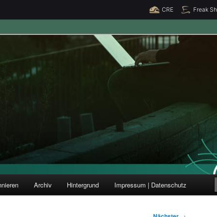
CRE
Freak S
ung und Forschung
nieren
Archiv
Hintergrund
Impressum | Datenschutz
Nächster
→