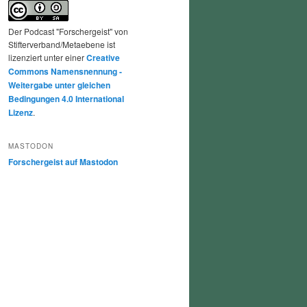
Der Podcast "Forschergeist" von
Stifterverband/Metaebene ist
lizenziert unter einer
Creative
Commons Namensnennung -
Weitergabe unter gleichen
Bedingungen 4.0 International
Lizenz
.
MASTODON
Forschergeist auf Mastodon