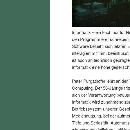
I
e
n
n
Informatik – ein Fach nur für 
h
I
den Programmierer schreiben, e
Software bezieht sich letzte
a
n
interagiert mit ihm, beeinfluss
ist auch an technisch gepräg
l
h
Informatik eine hohe gesellscha
t
a
Peter Purgathofer lehrt an der 
Computing. Der 56-Jährige trit
s
l
sich der Verantwortung bewusst
Informatik wird zunehmend zur 
p
t
Betriebssystem unserer Gesell
Mediennutzung, bei der aufmer
r
s
Tiefe und Seriosität. Automat
wie etwa bei tödlichen Unfäll