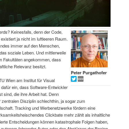
Nerds? Keinesfalls, denn der Code,
xistiert ja nicht im luftleeren Raum.
n Endes immer auf den Menschen,
t das soziale Leben. Und mittlerweile
ten Fakultäten angekommen, dass
ftliche Relevanz besitzt.
Peter Purgathofer
TU Wien am Institut für Visual
t dafür ein, dass Software-Entwickler
 sind, die ihre Arbeit hat. Denn
zentralen Disziplin schlechthin, ja sogar zum
schaft. Tracking und Werbenetzwerke fördern eine
ksamkeitsheischendes Clickbate mehr zählt als inhaltliche
isierte Entscheidungen können katastrophale Folgen haben,
en autonom fahrender Autos oder den Abstürzen der Boeing