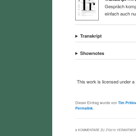
Gespräch kompl
einfach auch n
Transkript
Shownotes
This work is licensed under a
Dieser Eintrag wurde von
Tim Pritlo
Permalink
.
8 KOMMENTARE ZU „
FG072 VERANTWOR