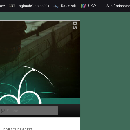
how
Logbuch:Netzpolitik
Raumzeit
UKW
Alle Podcasts
S
u
c
FORSCHERGEIST