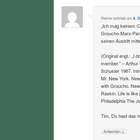
Rainer
schrieb
am
6. 
„Ich mag keinem Cl
Groucho-Marx-Para
seinen Austritt mitte
(Original engl.: „I 
member.“ – Arthur
Schuster 1967. Int
Mr. New York. New 
with Groucho. New 
Raskin. Life is lik
Philadelphia The Je
Tim, Du hast das m
↓
Antworten