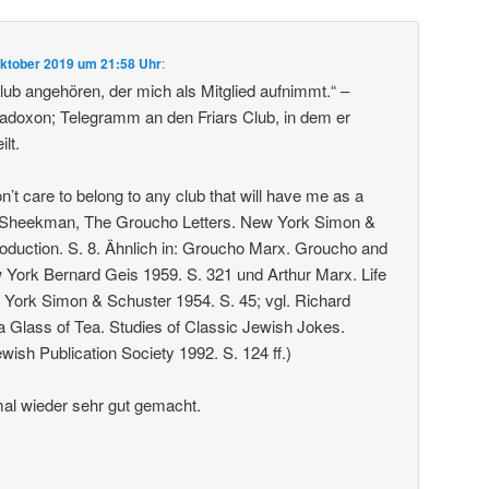
Oktober 2019 um 21:58 Uhr
:
ub angehören, der mich als Mitglied aufnimmt.“ –
doxon; Telegramm an den Friars Club, in dem er
ilt.
don’t care to belong to any club that will have me as a
 Sheekman, The Groucho Letters. New York Simon &
roduction. S. 8. Ähnlich in: Groucho Marx. Groucho and
York Bernard Geis 1959. S. 321 und Arthur Marx. Life
York Simon & Schuster 1954. S. 45; vgl. Richard
e a Glass of Tea. Studies of Classic Jewish Jokes.
wish Publication Society 1992. S. 124 ff.)
al wieder sehr gut gemacht.