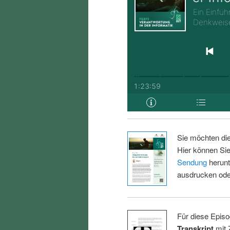
Sie möchten di
Hier können Sie
Sendung
herunt
ausdrucken oder
Für diese Episo
Transkript
mit 