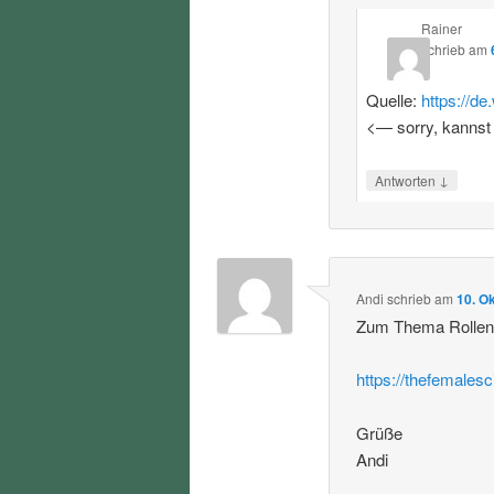
Rainer
schrieb
am
Quelle:
https://d
<— sorry, kannst
↓
Antworten
Andi
schrieb
am
10. O
Zum Thema Rollenvo
https://thefemalesc
Grüße
Andi