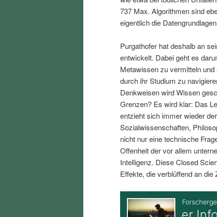
i
p
737 Max. Algorithmen sind eben
eigentlich die Datengrundlagen
n
r
Purgathofer hat deshalb an se
entwickelt. Dabei geht es dar
g
i
Metawissen zu vermitteln und s
durch ihr Studium zu navigiere
e
n
Denkweisen wird Wissen gesch
Grenzen? Es wird klar: Das Leb
n
g
entzieht sich immer wieder der
Sozialwissenschaften, Philos
e
nicht nur eine technische Frag
Offenheit der vor allem unter
n
Intelligenz. Diese Closed Scie
Effekte, die verblüffend an die 