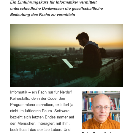
m
u
n
n
Ein Einführungskurs für Informatiker vermittelt
g
a
unterschiedliche Denkweisen die gesellschaftliche
ä
n
e
v
Bedeutung des Fachs zu vermitteln
n
i
r
d
g
a
e
ä
t
i
n
r
o
n
I
e
n
n
h
I
Informatik – ein Fach nur für Nerds?
Keinesfalls, denn der Code, den
a
n
Programmierer schreiben, existiert ja
nicht im luftleeren Raum. Software
l
h
bezieht sich letzten Endes immer auf
den Menschen, interagiert mit ihm,
t
a
beeinflusst das soziale Leben. Und