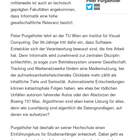
Peter Purgathofer
mittlerweile ist auch an technisch
s
l
geprägten Fakultäten angekommen,
dass Informatik eine hohe
p
t
gesellschaftliche Relevanz besitzt.
r
s
Peter Purgathofer lehrt an der TU Wien am Institut für Visual
Computing. Der 56-Jährige tritt dafür ein, dass Software-
i
p
Entwickler sich der Verantwortung bewusst sind, die ihre Arbeit
hat. Denn Informatik wird zunehmend zur zentralen Disziplin
schlechthin, ja sogar zum Betriebssystem unserer Gesellschaft.
n
r
Tracking und Werbenetzwerke fördern eine Mediennutzung, bei
der aufmerksamkeitsheischendes Clickbate mehr zählt als
g
i
inhaltliche Tiefe und Seriosität. Automatisierte Entscheidungen
können katastrophale Folgen haben, wie etwa bei tödlichen
e
n
Unfällen autonom fahrender Autos oder den Abstürzen der
Boeing 737 Max. Algorithmen sind eben keine Lösung für alles,
n
g
denn wie zuverlässig sind eigentlich die Datengrundlagen, auf
denen sie aufsetzen?
e
Purgathofer hat deshalb an seiner Hochschule einen
n
Einführungskurs für Studienanfänger entwickelt. Dabei geht es