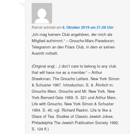
Rainer
schrieb
am
6. Oktober 2019 um 21:58 Uhr
:
„Ich mag keinem Club angehören, der mich als
Mitglied aufnimmt.“ – Groucho-Marx-Paradoxon;
Telegramm an den Friars Club, in dem er seinen
Austritt mitteilt.
(Original engl.: „I don’t care to belong to any club
that will have me as a member.“ – Arthur
Sheekman, The Groucho Letters. New York Simon
& Schuster 1967. Introduction. S. 8. Ähnlich in:
Groucho Marx. Groucho and Mr. New York. New
York Bernard Geis 1959. S. 321 und Arthur Marx.
Life with Groucho. New York Simon & Schuster
1954. S. 45; vgl. Richard Raskin. Life is like a
Glass of Tea. Studies of Classic Jewish Jokes.
Philadelphia The Jewish Publication Society 1992.
S. 124 ff.)