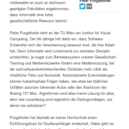
Peter Purgathofer
mittlerweile ist auch an technisch
s
l
geprägten Fakultäten angekommen,
dass Informatik eine hohe
p
t
gesellschaftliche Relevanz besitzt.
r
s
Peter Purgathofer lehrt an der TU Wien am Institut für Visual
Computing. Der 56-Jährige tritt dafür ein, dass Software-
i
p
Entwickler sich der Verantwortung bewusst sind, die ihre Arbeit
hat. Denn Informatik wird zunehmend zur zentralen Disziplin
schlechthin, ja sogar zum Betriebssystem unserer Gesellschaft.
n
r
Tracking und Werbenetzwerke fördern eine Mediennutzung, bei
der aufmerksamkeitsheischendes Clickbate mehr zählt als
g
i
inhaltliche Tiefe und Seriosität. Automatisierte Entscheidungen
können katastrophale Folgen haben, wie etwa bei tödlichen
e
n
Unfällen autonom fahrender Autos oder den Abstürzen der
Boeing 737 Max. Algorithmen sind eben keine Lösung für alles,
n
g
denn wie zuverlässig sind eigentlich die Datengrundlagen, auf
denen sie aufsetzen?
e
Purgathofer hat deshalb an seiner Hochschule einen
n
Einführungskurs für Studienanfänger entwickelt. Dabei geht es