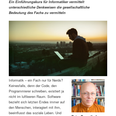
m
u
n
n
Ein Einführungskurs für Informatiker vermittelt
g
a
unterschiedliche Denkweisen die gesellschaftliche
ä
n
e
v
Bedeutung des Fachs zu vermitteln
n
i
r
d
g
a
e
ä
t
i
n
r
o
n
I
e
n
n
h
I
Informatik – ein Fach nur für Nerds?
Keinesfalls, denn der Code, den
a
n
Programmierer schreiben, existiert ja
nicht im luftleeren Raum. Software
l
h
bezieht sich letzten Endes immer auf
den Menschen, interagiert mit ihm,
t
a
beeinflusst das soziale Leben. Und