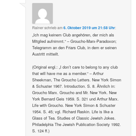
Rainer
schrieb
am
6. Oktober 2019 um 21:58 Uhr
:
„Ich mag keinem Club angehören, der mich als
Mitglied aufnimmt.“ – Groucho-Marx-Paradoxon;
Telegramm an den Friars Club, in dem er seinen
Austritt mitteilt.
(Original engl.: „I don’t care to belong to any club
that will have me as a member.“ – Arthur
Sheekman, The Groucho Letters. New York Simon
& Schuster 1967. Introduction. S. 8. Ähnlich in:
Groucho Marx. Groucho and Mr. New York. New
York Bernard Geis 1959. S. 321 und Arthur Marx.
Life with Groucho. New York Simon & Schuster
1954. S. 45; vgl. Richard Raskin. Life is like a
Glass of Tea. Studies of Classic Jewish Jokes.
Philadelphia The Jewish Publication Society 1992.
S. 124 ff.)