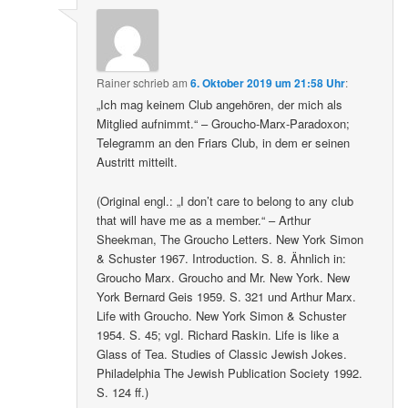
Rainer
schrieb
am
6. Oktober 2019 um 21:58 Uhr
:
„Ich mag keinem Club angehören, der mich als
Mitglied aufnimmt.“ – Groucho-Marx-Paradoxon;
Telegramm an den Friars Club, in dem er seinen
Austritt mitteilt.
(Original engl.: „I don’t care to belong to any club
that will have me as a member.“ – Arthur
Sheekman, The Groucho Letters. New York Simon
& Schuster 1967. Introduction. S. 8. Ähnlich in:
Groucho Marx. Groucho and Mr. New York. New
York Bernard Geis 1959. S. 321 und Arthur Marx.
Life with Groucho. New York Simon & Schuster
1954. S. 45; vgl. Richard Raskin. Life is like a
Glass of Tea. Studies of Classic Jewish Jokes.
Philadelphia The Jewish Publication Society 1992.
S. 124 ff.)