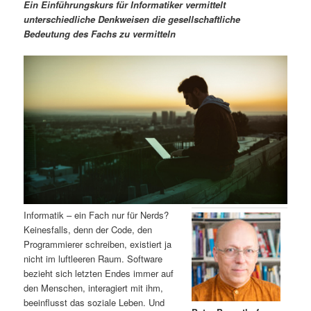
m
u
n
n
Ein Einführungskurs für Informatiker vermittelt
g
a
unterschiedliche Denkweisen die gesellschaftliche
ä
n
e
v
Bedeutung des Fachs zu vermitteln
n
i
r
d
g
a
e
ä
t
i
n
r
o
n
I
e
n
n
h
I
Informatik – ein Fach nur für Nerds?
Keinesfalls, denn der Code, den
a
n
Programmierer schreiben, existiert ja
nicht im luftleeren Raum. Software
l
h
bezieht sich letzten Endes immer auf
den Menschen, interagiert mit ihm,
t
a
beeinflusst das soziale Leben. Und