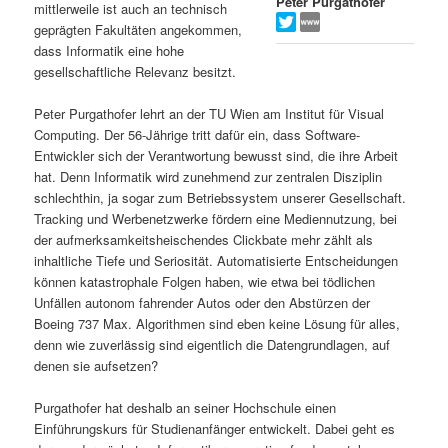
Peter Purgathofer
mittlerweile ist auch an technisch
s
l
geprägten Fakultäten angekommen,
dass Informatik eine hohe
p
t
gesellschaftliche Relevanz besitzt.
r
s
Peter Purgathofer lehrt an der TU Wien am Institut für Visual
Computing. Der 56-Jährige tritt dafür ein, dass Software-
i
p
Entwickler sich der Verantwortung bewusst sind, die ihre Arbeit
hat. Denn Informatik wird zunehmend zur zentralen Disziplin
schlechthin, ja sogar zum Betriebssystem unserer Gesellschaft.
n
r
Tracking und Werbenetzwerke fördern eine Mediennutzung, bei
der aufmerksamkeitsheischendes Clickbate mehr zählt als
g
i
inhaltliche Tiefe und Seriosität. Automatisierte Entscheidungen
können katastrophale Folgen haben, wie etwa bei tödlichen
e
n
Unfällen autonom fahrender Autos oder den Abstürzen der
Boeing 737 Max. Algorithmen sind eben keine Lösung für alles,
n
g
denn wie zuverlässig sind eigentlich die Datengrundlagen, auf
denen sie aufsetzen?
e
Purgathofer hat deshalb an seiner Hochschule einen
n
Einführungskurs für Studienanfänger entwickelt. Dabei geht es