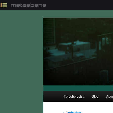
Z
u
m
p
Der Interview-Podcast zu Bild
r
i
Forschergeist
m
ä
r
e
n
I
n
h
a
l
H
Forschergeist
Blog
Abon
Z
Z
t
a
s
u
u
u
p
p
B
←
Vorheriger