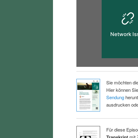
Sie möchten di
Hier können Sie
Sendung
herunt
ausdrucken oder
Für diese Episo
Transkript
mit 