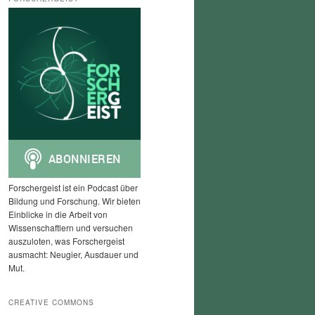
h
e
n
Forschergeist ist ein Podcast über
Bildung und Forschung. Wir bieten
Einblicke in die Arbeit von
Wissenschaftlern und versuchen
auszuloten, was Forschergeist
ausmacht: Neugier, Ausdauer und
Mut.
CREATIVE COMMONS