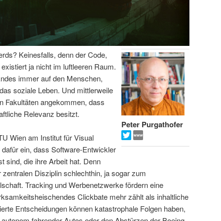
Nerds? Keinesfalls, denn der Code,
xistiert ja nicht im luftleeren Raum.
n Endes immer auf den Menschen,
t das soziale Leben. Und mittlerweile
ten Fakultäten angekommen, dass
ftliche Relevanz besitzt.
Peter Purgathofer
TU Wien am Institut für Visual
t dafür ein, dass Software-Entwickler
 sind, die ihre Arbeit hat. Denn
zentralen Disziplin schlechthin, ja sogar zum
schaft. Tracking und Werbenetzwerke fördern eine
ksamkeitsheischendes Clickbate mehr zählt als inhaltliche
isierte Entscheidungen können katastrophale Folgen haben,
en autonom fahrender Autos oder den Abstürzen der Boeing