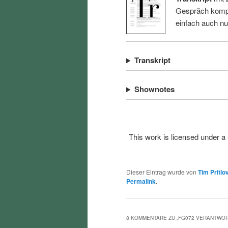
Gespräch kompl
einfach auch n
Transkript
Shownotes
This work is licensed under a
Dieser Eintrag wurde von
Tim Pritlo
Permalink
.
8 KOMMENTARE ZU „
FG072 VERANTWOR