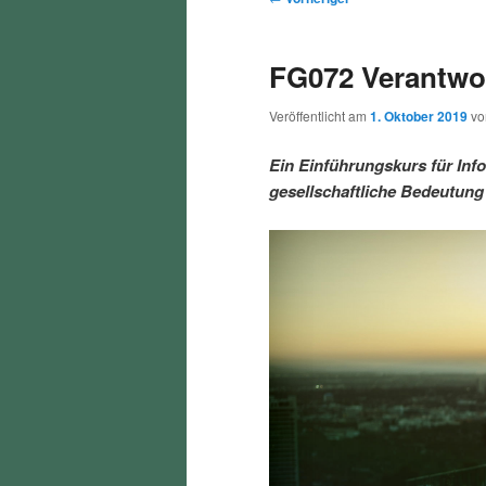
r
t
e
m
m
i
m
i
FG072 Verantwor
n
e
t
p
s
g
n
r
Veröffentlicht am
1. Oktober 2019
v
e
ü
a
r
e
n
g
Ein Einführungskurs für Info
s
gesellschaftliche Bedeutung
i
k
n
a
m
u
v
i
ä
n
g
a
r
d
t
i
e
ä
o
n
n
r