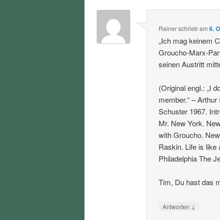
Rainer
schrieb
am
6. 
„Ich mag keinem Cl
Groucho-Marx-Para
seinen Austritt mitte
(Original engl.: „I 
member.“ – Arthur
Schuster 1967. Int
Mr. New York. New 
with Groucho. New 
Raskin. Life is lik
Philadelphia The Je
Tim, Du hast das m
↓
Antworten