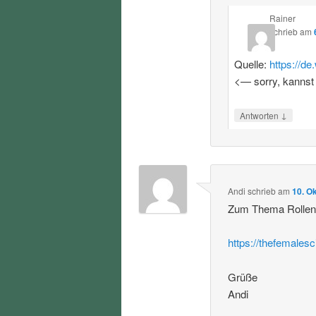
Rainer
schrieb
am
Quelle:
https://d
<— sorry, kannst
↓
Antworten
Andi
schrieb
am
10. O
Zum Thema Rollenvo
https://thefemalesc
Grüße
Andi