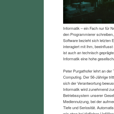
I
e
n
n
Informatik – ein Fach nur für 
h
I
den Programmierer schreiben, e
Software bezieht sich letzte
a
n
interagiert mit ihm, beeinfluss
ist auch an technisch gepräg
l
h
Informatik eine hohe gesellscha
t
a
Peter Purgathofer lehrt an der 
Computing. Der 56-Jährige trit
s
l
sich der Verantwortung bewusst
Informatik wird zunehmend zur 
p
t
Betriebssystem unserer Gesell
Mediennutzung, bei der aufmer
r
s
Tiefe und Seriosität. Automat
wie etwa bei tödlichen Unfäll