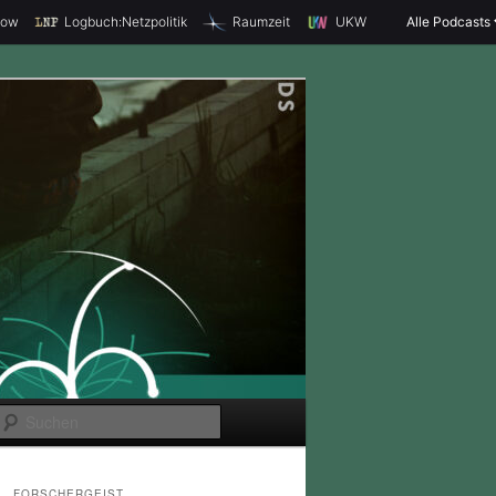
how
Logbuch:Netzpolitik
Raumzeit
UKW
Alle Podcasts
S
u
c
FORSCHERGEIST