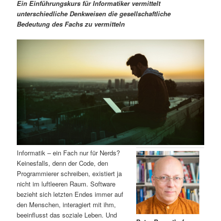
m
u
n
n
Ein Einführungskurs für Informatiker vermittelt
g
a
unterschiedliche Denkweisen die gesellschaftliche
ä
n
e
v
Bedeutung des Fachs zu vermitteln
n
i
r
d
g
a
e
ä
t
i
n
r
o
n
I
e
n
n
h
I
Informatik – ein Fach nur für Nerds?
Keinesfalls, denn der Code, den
a
n
Programmierer schreiben, existiert ja
nicht im luftleeren Raum. Software
l
h
bezieht sich letzten Endes immer auf
den Menschen, interagiert mit ihm,
t
a
beeinflusst das soziale Leben. Und