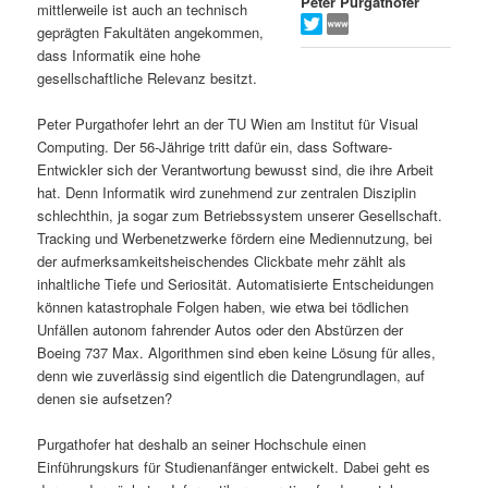
Peter Purgathofer
mittlerweile ist auch an technisch
s
l
geprägten Fakultäten angekommen,
dass Informatik eine hohe
p
t
gesellschaftliche Relevanz besitzt.
r
s
Peter Purgathofer lehrt an der TU Wien am Institut für Visual
Computing. Der 56-Jährige tritt dafür ein, dass Software-
i
p
Entwickler sich der Verantwortung bewusst sind, die ihre Arbeit
hat. Denn Informatik wird zunehmend zur zentralen Disziplin
schlechthin, ja sogar zum Betriebssystem unserer Gesellschaft.
n
r
Tracking und Werbenetzwerke fördern eine Mediennutzung, bei
der aufmerksamkeitsheischendes Clickbate mehr zählt als
g
i
inhaltliche Tiefe und Seriosität. Automatisierte Entscheidungen
können katastrophale Folgen haben, wie etwa bei tödlichen
e
n
Unfällen autonom fahrender Autos oder den Abstürzen der
Boeing 737 Max. Algorithmen sind eben keine Lösung für alles,
n
g
denn wie zuverlässig sind eigentlich die Datengrundlagen, auf
denen sie aufsetzen?
e
Purgathofer hat deshalb an seiner Hochschule einen
n
Einführungskurs für Studienanfänger entwickelt. Dabei geht es