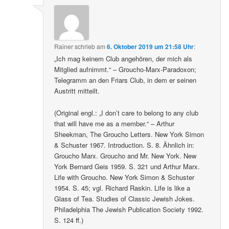
Rainer
schrieb
am
6. Oktober 2019 um 21:58 Uhr
:
„Ich mag keinem Club angehören, der mich als
Mitglied aufnimmt.“ – Groucho-Marx-Paradoxon;
Telegramm an den Friars Club, in dem er seinen
Austritt mitteilt.
(Original engl.: „I don’t care to belong to any club
that will have me as a member.“ – Arthur
Sheekman, The Groucho Letters. New York Simon
& Schuster 1967. Introduction. S. 8. Ähnlich in:
Groucho Marx. Groucho and Mr. New York. New
York Bernard Geis 1959. S. 321 und Arthur Marx.
Life with Groucho. New York Simon & Schuster
1954. S. 45; vgl. Richard Raskin. Life is like a
Glass of Tea. Studies of Classic Jewish Jokes.
Philadelphia The Jewish Publication Society 1992.
S. 124 ff.)