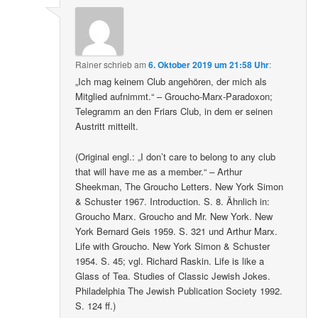
Rainer
schrieb
am
6. Oktober 2019 um 21:58 Uhr
:
„Ich mag keinem Club angehören, der mich als
Mitglied aufnimmt.“ – Groucho-Marx-Paradoxon;
Telegramm an den Friars Club, in dem er seinen
Austritt mitteilt.
(Original engl.: „I don’t care to belong to any club
that will have me as a member.“ – Arthur
Sheekman, The Groucho Letters. New York Simon
& Schuster 1967. Introduction. S. 8. Ähnlich in:
Groucho Marx. Groucho and Mr. New York. New
York Bernard Geis 1959. S. 321 und Arthur Marx.
Life with Groucho. New York Simon & Schuster
1954. S. 45; vgl. Richard Raskin. Life is like a
Glass of Tea. Studies of Classic Jewish Jokes.
Philadelphia The Jewish Publication Society 1992.
S. 124 ff.)