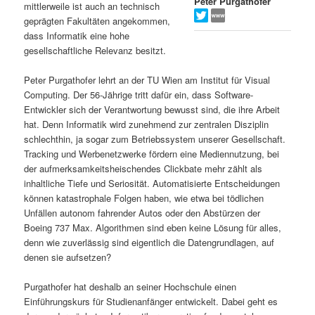
Peter Purgathofer
mittlerweile ist auch an technisch
s
l
geprägten Fakultäten angekommen,
dass Informatik eine hohe
p
t
gesellschaftliche Relevanz besitzt.
r
s
Peter Purgathofer lehrt an der TU Wien am Institut für Visual
Computing. Der 56-Jährige tritt dafür ein, dass Software-
i
p
Entwickler sich der Verantwortung bewusst sind, die ihre Arbeit
hat. Denn Informatik wird zunehmend zur zentralen Disziplin
schlechthin, ja sogar zum Betriebssystem unserer Gesellschaft.
n
r
Tracking und Werbenetzwerke fördern eine Mediennutzung, bei
der aufmerksamkeitsheischendes Clickbate mehr zählt als
g
i
inhaltliche Tiefe und Seriosität. Automatisierte Entscheidungen
können katastrophale Folgen haben, wie etwa bei tödlichen
e
n
Unfällen autonom fahrender Autos oder den Abstürzen der
Boeing 737 Max. Algorithmen sind eben keine Lösung für alles,
n
g
denn wie zuverlässig sind eigentlich die Datengrundlagen, auf
denen sie aufsetzen?
e
Purgathofer hat deshalb an seiner Hochschule einen
n
Einführungskurs für Studienanfänger entwickelt. Dabei geht es