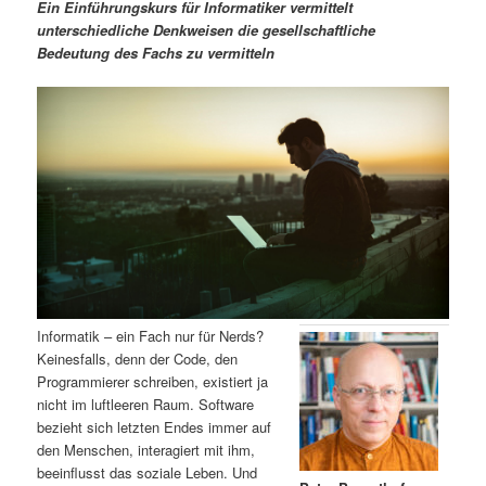
m
u
n
n
Ein Einführungskurs für Informatiker vermittelt
g
a
unterschiedliche Denkweisen die gesellschaftliche
ä
n
e
v
Bedeutung des Fachs zu vermitteln
n
i
r
d
g
a
e
ä
t
i
n
r
o
n
I
e
n
n
h
I
Informatik – ein Fach nur für Nerds?
Keinesfalls, denn der Code, den
a
n
Programmierer schreiben, existiert ja
nicht im luftleeren Raum. Software
l
h
bezieht sich letzten Endes immer auf
den Menschen, interagiert mit ihm,
t
a
beeinflusst das soziale Leben. Und