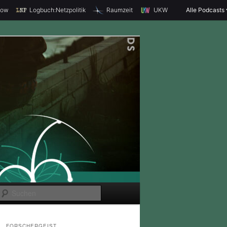
how
Logbuch:Netzpolitik
Raumzeit
UKW
Alle Podcasts
S
u
c
FORSCHERGEIST