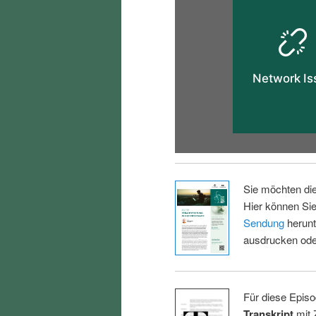
Sie möchten di
Hier können Sie
Sendung
herunt
ausdrucken oder
Für diese Episo
Transkript
mit 