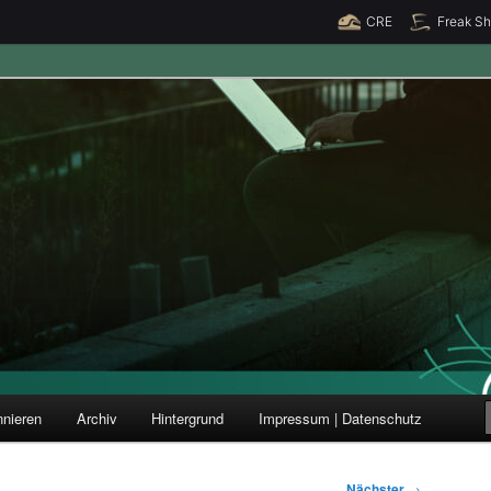
CRE
Freak S
ung und Forschung
nieren
Archiv
Hintergrund
Impressum | Datenschutz
Nächster
→