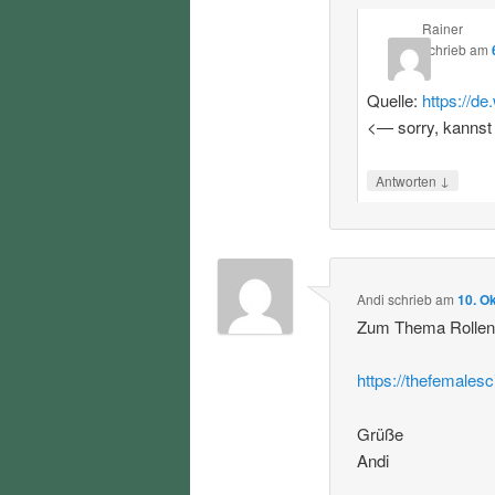
Rainer
schrieb
am
Quelle:
https://d
<— sorry, kannst
↓
Antworten
Andi
schrieb
am
10. O
Zum Thema Rollenvo
https://thefemalesc
Grüße
Andi