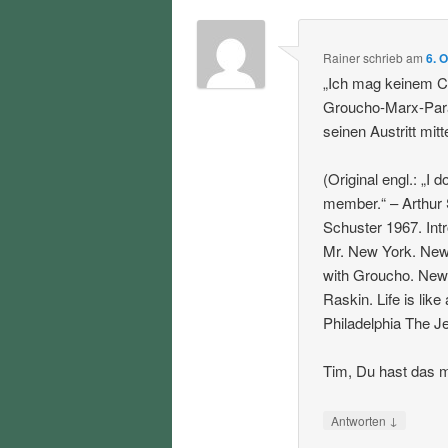
Rainer
schrieb
am
6. 
„Ich mag keinem Cl
Groucho-Marx-Para
seinen Austritt mitte
(Original engl.: „I 
member.“ – Arthur
Schuster 1967. Int
Mr. New York. New 
with Groucho. New 
Raskin. Life is lik
Philadelphia The Je
Tim, Du hast das m
↓
Antworten