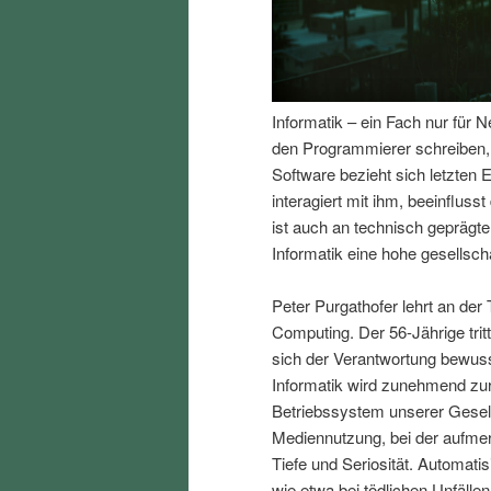
I
e
n
n
Informatik – ein Fach nur für 
h
I
den Programmierer schreiben, e
Software bezieht sich letzte
a
n
interagiert mit ihm, beeinfluss
ist auch an technisch gepräg
l
h
Informatik eine hohe gesellscha
t
a
Peter Purgathofer lehrt an der 
Computing. Der 56-Jährige trit
s
l
sich der Verantwortung bewusst
Informatik wird zunehmend zur 
p
t
Betriebssystem unserer Gesell
Mediennutzung, bei der aufmer
r
s
Tiefe und Seriosität. Automat
wie etwa bei tödlichen Unfäll