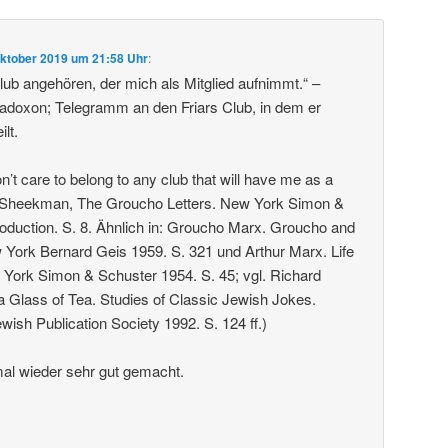
Oktober 2019 um 21:58 Uhr
:
ub angehören, der mich als Mitglied aufnimmt.“ –
doxon; Telegramm an den Friars Club, in dem er
ilt.
don’t care to belong to any club that will have me as a
 Sheekman, The Groucho Letters. New York Simon &
roduction. S. 8. Ähnlich in: Groucho Marx. Groucho and
York Bernard Geis 1959. S. 321 und Arthur Marx. Life
York Simon & Schuster 1954. S. 45; vgl. Richard
e a Glass of Tea. Studies of Classic Jewish Jokes.
wish Publication Society 1992. S. 124 ff.)
al wieder sehr gut gemacht.