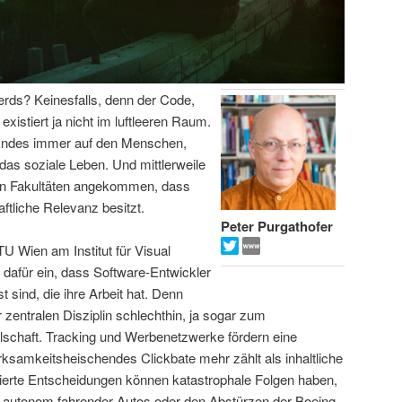
Nerds? Keinesfalls, denn der Code,
xistiert ja nicht im luftleeren Raum.
n Endes immer auf den Menschen,
t das soziale Leben. Und mittlerweile
ten Fakultäten angekommen, dass
ftliche Relevanz besitzt.
Peter Purgathofer
TU Wien am Institut für Visual
t dafür ein, dass Software-Entwickler
 sind, die ihre Arbeit hat. Denn
zentralen Disziplin schlechthin, ja sogar zum
schaft. Tracking und Werbenetzwerke fördern eine
ksamkeitsheischendes Clickbate mehr zählt als inhaltliche
isierte Entscheidungen können katastrophale Folgen haben,
en autonom fahrender Autos oder den Abstürzen der Boeing