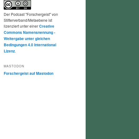
Der Podcast "Forschergeist" von
Stifterverband/Metaebene ist
lizenziert unter einer
Creative
Commons Namensnennung -
Weitergabe unter gleichen
Bedingungen 4.0 International
Lizenz
.
MASTODON
Forschergeist auf Mastodon