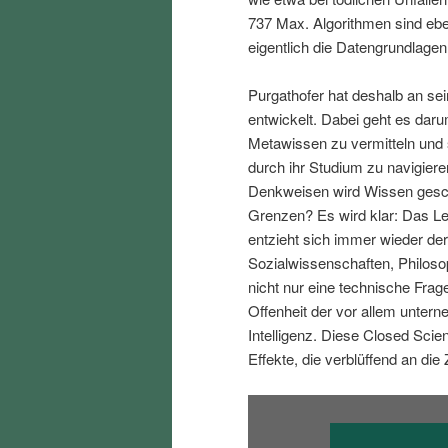
i
p
737 Max. Algorithmen sind eben
eigentlich die Datengrundlagen
n
r
Purgathofer hat deshalb an se
entwickelt. Dabei geht es dar
g
i
Metawissen zu vermitteln und s
durch ihr Studium zu navigiere
e
n
Denkweisen wird Wissen gesch
Grenzen? Es wird klar: Das Leb
n
g
entzieht sich immer wieder der
Sozialwissenschaften, Philos
e
nicht nur eine technische Frag
Offenheit der vor allem unter
n
Intelligenz. Diese Closed Scie
Effekte, die verblüffend an die 