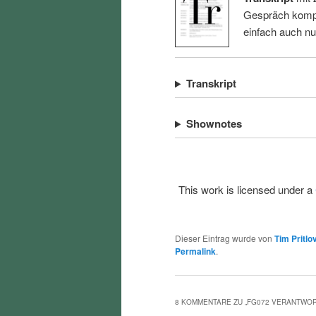
Gespräch kompl
einfach auch n
Transkript
Shownotes
This work is licensed under a
Dieser Eintrag wurde von
Tim Pritlo
Permalink
.
8 KOMMENTARE ZU „
FG072 VERANTWOR