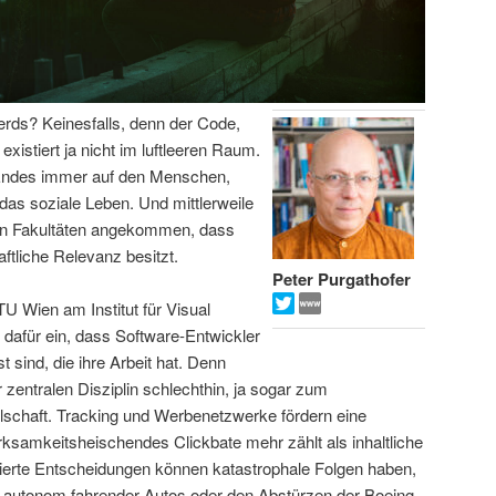
Nerds? Keinesfalls, denn der Code,
xistiert ja nicht im luftleeren Raum.
n Endes immer auf den Menschen,
t das soziale Leben. Und mittlerweile
ten Fakultäten angekommen, dass
ftliche Relevanz besitzt.
Peter Purgathofer
TU Wien am Institut für Visual
t dafür ein, dass Software-Entwickler
 sind, die ihre Arbeit hat. Denn
zentralen Disziplin schlechthin, ja sogar zum
schaft. Tracking und Werbenetzwerke fördern eine
ksamkeitsheischendes Clickbate mehr zählt als inhaltliche
isierte Entscheidungen können katastrophale Folgen haben,
en autonom fahrender Autos oder den Abstürzen der Boeing