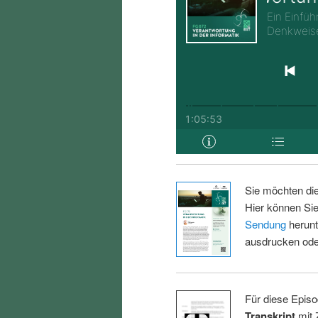
Sie möchten di
Hier können Sie
Sendung
herunt
ausdrucken oder
Für diese Episo
Transkript
mit 