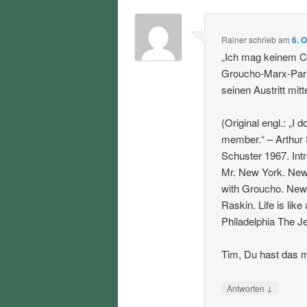
Rainer
schrieb
am
6. 
„Ich mag keinem Cl
Groucho-Marx-Para
seinen Austritt mitte
(Original engl.: „I 
member.“ – Arthur
Schuster 1967. Int
Mr. New York. New 
with Groucho. New 
Raskin. Life is lik
Philadelphia The Je
Tim, Du hast das m
↓
Antworten