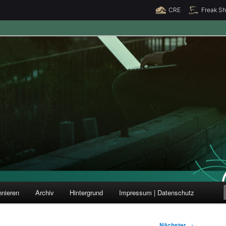
CRE
Freak S
ung und Forschung
nieren
Archiv
Hintergrund
Impressum | Datenschutz
Nächster
→