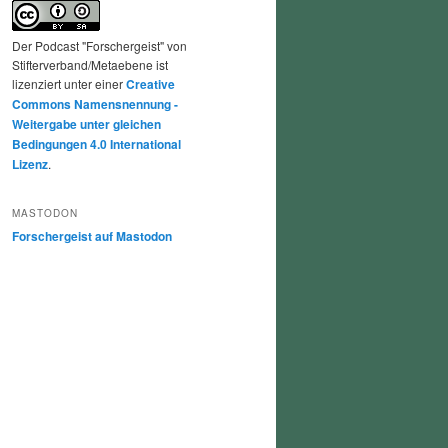
Der Podcast "Forschergeist" von
Stifterverband/Metaebene ist
lizenziert unter einer
Creative
Commons Namensnennung -
Weitergabe unter gleichen
Bedingungen 4.0 International
Lizenz
.
MASTODON
Forschergeist auf Mastodon