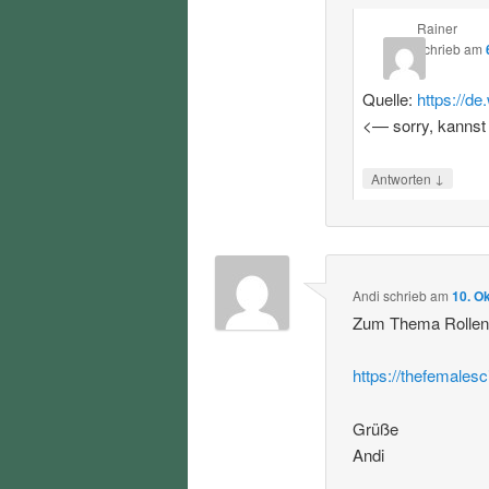
Rainer
schrieb
am
Quelle:
https://d
<— sorry, kannst
↓
Antworten
Andi
schrieb
am
10. O
Zum Thema Rollenvo
https://thefemalesc
Grüße
Andi