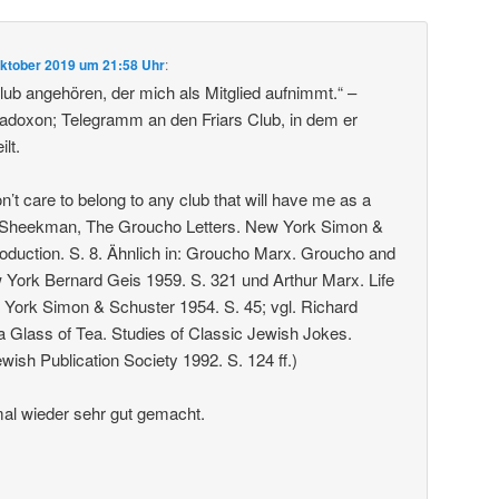
Oktober 2019 um 21:58 Uhr
:
ub angehören, der mich als Mitglied aufnimmt.“ –
doxon; Telegramm an den Friars Club, in dem er
ilt.
don’t care to belong to any club that will have me as a
 Sheekman, The Groucho Letters. New York Simon &
roduction. S. 8. Ähnlich in: Groucho Marx. Groucho and
York Bernard Geis 1959. S. 321 und Arthur Marx. Life
York Simon & Schuster 1954. S. 45; vgl. Richard
e a Glass of Tea. Studies of Classic Jewish Jokes.
wish Publication Society 1992. S. 124 ff.)
al wieder sehr gut gemacht.