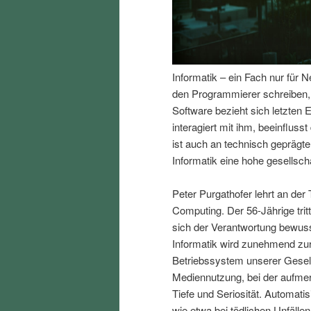
I
e
n
n
Informatik – ein Fach nur für 
h
I
den Programmierer schreiben, e
Software bezieht sich letzte
a
n
interagiert mit ihm, beeinfluss
ist auch an technisch gepräg
l
h
Informatik eine hohe gesellscha
t
a
Peter Purgathofer lehrt an der 
Computing. Der 56-Jährige trit
s
l
sich der Verantwortung bewusst
Informatik wird zunehmend zur 
p
t
Betriebssystem unserer Gesell
Mediennutzung, bei der aufmer
r
s
Tiefe und Seriosität. Automat
wie etwa bei tödlichen Unfäll