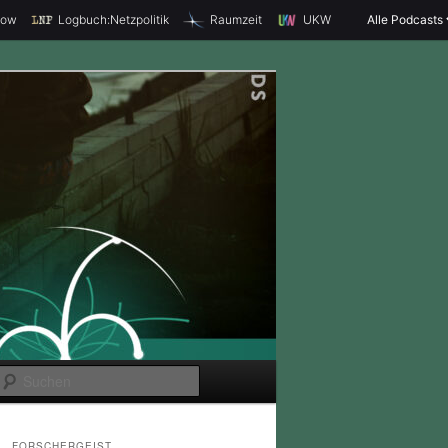
how
Logbuch:Netzpolitik
Raumzeit
UKW
Alle Podcasts
S
u
c
FORSCHERGEIST