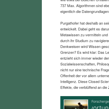
i
p
737 Max. Algorithmen sind eben
eigentlich die Datengrundlagen
n
r
Purgathofer hat deshalb an se
entwickelt. Dabei geht es dar
g
i
Metawissen zu vermitteln und s
durch ihr Studium zu navigiere
e
n
Denkweisen wird Wissen gesch
Grenzen? Es wird klar: Das Leb
n
g
entzieht sich immer wieder der
Sozialwissenschaften, Philos
e
nicht nur eine technische Frag
Offenheit der vor allem unter
n
Intelligenz. Diese Closed Scie
Effekte, die verblüffend an die 