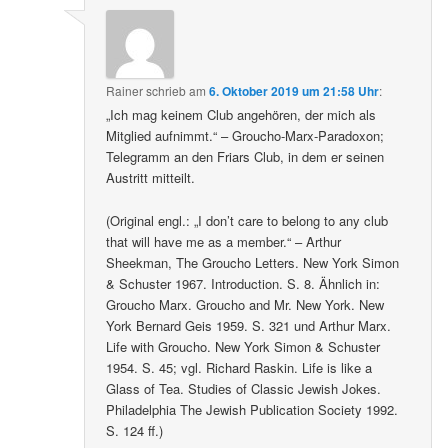
Rainer
schrieb
am
6. Oktober 2019 um 21:58 Uhr
:
„Ich mag keinem Club angehören, der mich als
Mitglied aufnimmt.“ – Groucho-Marx-Paradoxon;
Telegramm an den Friars Club, in dem er seinen
Austritt mitteilt.
(Original engl.: „I don’t care to belong to any club
that will have me as a member.“ – Arthur
Sheekman, The Groucho Letters. New York Simon
& Schuster 1967. Introduction. S. 8. Ähnlich in:
Groucho Marx. Groucho and Mr. New York. New
York Bernard Geis 1959. S. 321 und Arthur Marx.
Life with Groucho. New York Simon & Schuster
1954. S. 45; vgl. Richard Raskin. Life is like a
Glass of Tea. Studies of Classic Jewish Jokes.
Philadelphia The Jewish Publication Society 1992.
S. 124 ff.)