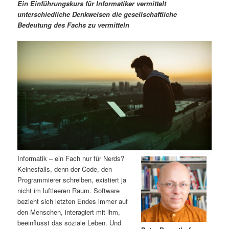
m
u
n
n
Ein Einführungskurs für Informatiker vermittelt
g
a
unterschiedliche Denkweisen die gesellschaftliche
ä
n
e
v
Bedeutung des Fachs zu vermitteln
n
i
r
d
g
a
e
ä
t
i
n
r
o
n
I
e
n
n
h
I
Informatik – ein Fach nur für Nerds?
Keinesfalls, denn der Code, den
a
n
Programmierer schreiben, existiert ja
nicht im luftleeren Raum. Software
l
h
bezieht sich letzten Endes immer auf
den Menschen, interagiert mit ihm,
t
a
beeinflusst das soziale Leben. Und