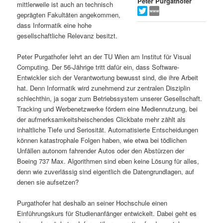
Peter Purgathofer
mittlerweile ist auch an technisch
s
l
geprägten Fakultäten angekommen,
dass Informatik eine hohe
p
t
gesellschaftliche Relevanz besitzt.
r
s
Peter Purgathofer lehrt an der TU Wien am Institut für Visual
Computing. Der 56-Jährige tritt dafür ein, dass Software-
i
p
Entwickler sich der Verantwortung bewusst sind, die ihre Arbeit
hat. Denn Informatik wird zunehmend zur zentralen Disziplin
schlechthin, ja sogar zum Betriebssystem unserer Gesellschaft.
n
r
Tracking und Werbenetzwerke fördern eine Mediennutzung, bei
der aufmerksamkeitsheischendes Clickbate mehr zählt als
g
i
inhaltliche Tiefe und Seriosität. Automatisierte Entscheidungen
können katastrophale Folgen haben, wie etwa bei tödlichen
e
n
Unfällen autonom fahrender Autos oder den Abstürzen der
Boeing 737 Max. Algorithmen sind eben keine Lösung für alles,
n
g
denn wie zuverlässig sind eigentlich die Datengrundlagen, auf
denen sie aufsetzen?
e
Purgathofer hat deshalb an seiner Hochschule einen
n
Einführungskurs für Studienanfänger entwickelt. Dabei geht es