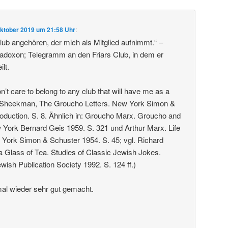
Oktober 2019 um 21:58 Uhr
:
ub angehören, der mich als Mitglied aufnimmt.“ –
doxon; Telegramm an den Friars Club, in dem er
ilt.
don’t care to belong to any club that will have me as a
 Sheekman, The Groucho Letters. New York Simon &
roduction. S. 8. Ähnlich in: Groucho Marx. Groucho and
York Bernard Geis 1959. S. 321 und Arthur Marx. Life
York Simon & Schuster 1954. S. 45; vgl. Richard
e a Glass of Tea. Studies of Classic Jewish Jokes.
wish Publication Society 1992. S. 124 ff.)
al wieder sehr gut gemacht.