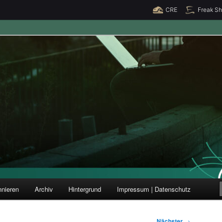
CRE
Freak S
ung und Forschung
nieren
Archiv
Hintergrund
Impressum | Datenschutz
Nächster
→