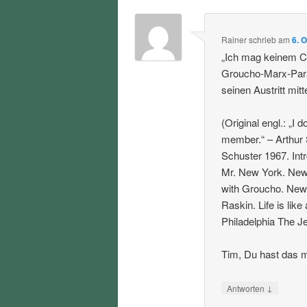
Rainer
schrieb
am
6. 
„Ich mag keinem Cl
Groucho-Marx-Para
seinen Austritt mitte
(Original engl.: „I 
member.“ – Arthur
Schuster 1967. Int
Mr. New York. New 
with Groucho. New 
Raskin. Life is lik
Philadelphia The Je
Tim, Du hast das m
↓
Antworten