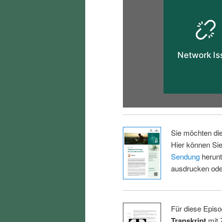
Sie möchten di
Hier können Sie
Sendung
herunt
ausdrucken oder
Für diese Episo
Transkript
mit 