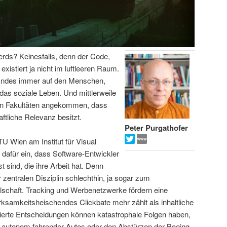
Nerds? Keinesfalls, denn der Code,
xistiert ja nicht im luftleeren Raum.
n Endes immer auf den Menschen,
t das soziale Leben. Und mittlerweile
ten Fakultäten angekommen, dass
ftliche Relevanz besitzt.
Peter Purgathofer
TU Wien am Institut für Visual
t dafür ein, dass Software-Entwickler
 sind, die ihre Arbeit hat. Denn
zentralen Disziplin schlechthin, ja sogar zum
schaft. Tracking und Werbenetzwerke fördern eine
ksamkeitsheischendes Clickbate mehr zählt als inhaltliche
isierte Entscheidungen können katastrophale Folgen haben,
en autonom fahrender Autos oder den Abstürzen der Boeing