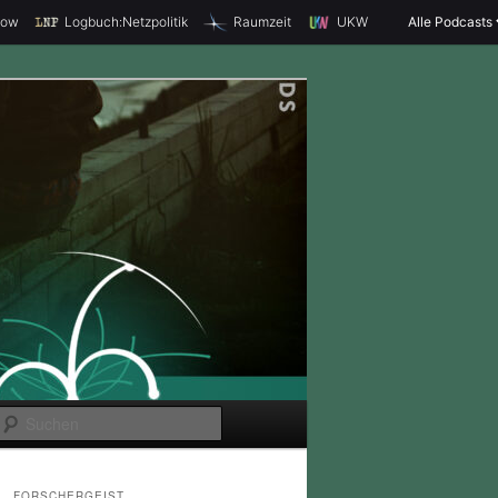
how
Logbuch:Netzpolitik
Raumzeit
UKW
Alle Podcasts
S
u
c
FORSCHERGEIST