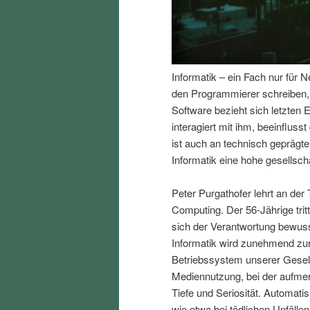
I
e
n
n
Informatik – ein Fach nur für 
h
I
den Programmierer schreiben, e
Software bezieht sich letzte
a
n
interagiert mit ihm, beeinfluss
ist auch an technisch gepräg
l
h
Informatik eine hohe gesellscha
t
a
Peter Purgathofer lehrt an der 
Computing. Der 56-Jährige trit
s
l
sich der Verantwortung bewusst
Informatik wird zunehmend zur 
p
t
Betriebssystem unserer Gesell
Mediennutzung, bei der aufmer
r
s
Tiefe und Seriosität. Automat
wie etwa bei tödlichen Unfäll