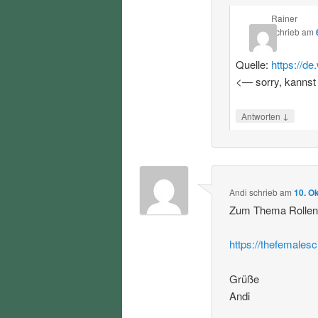
Rainer
schrieb
am
Quelle:
https://d
<— sorry, kannst
↓
Antworten
Andi
schrieb
am
10. O
Zum Thema Rollenvo
https://thefemalesc
Grüße
Andi