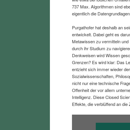
i
p
737 Max. Algorithmen sind eben
eigentlich die Datengrundlagen
n
r
Purgathofer hat deshalb an se
entwickelt. Dabei geht es dar
g
i
Metawissen zu vermitteln und s
durch ihr Studium zu navigiere
e
n
Denkweisen wird Wissen gesch
Grenzen? Es wird klar: Das Leb
n
g
entzieht sich immer wieder der
Sozialwissenschaften, Philos
e
nicht nur eine technische Frag
Offenheit der vor allem unter
n
Intelligenz. Diese Closed Scie
Effekte, die verblüffend an die 