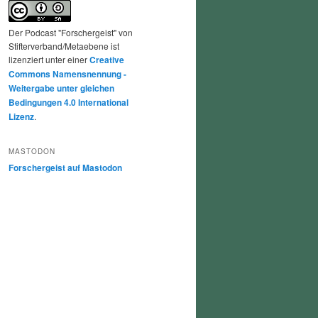
Der Podcast "Forschergeist" von
Stifterverband/Metaebene ist
lizenziert unter einer
Creative
Commons Namensnennung -
Weitergabe unter gleichen
Bedingungen 4.0 International
Lizenz
.
MASTODON
Forschergeist auf Mastodon