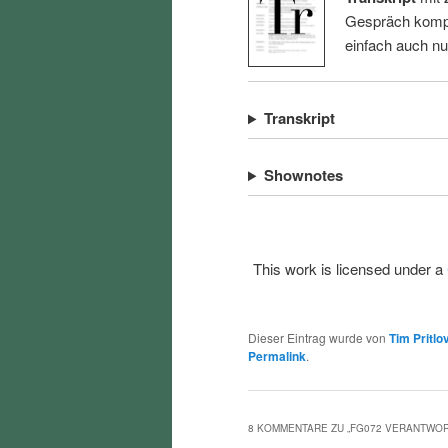
Gespräch kompl
einfach auch n
Transkript
Shownotes
This work is licensed under a
Dieser Eintrag wurde von
Tim Pritlo
Permalink
.
8 KOMMENTARE ZU „
FG072 VERANTWOR