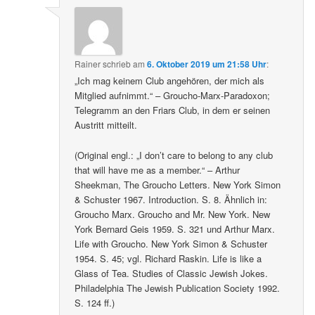
Rainer
schrieb
am
6. Oktober 2019 um 21:58 Uhr
:
„Ich mag keinem Club angehören, der mich als
Mitglied aufnimmt.“ – Groucho-Marx-Paradoxon;
Telegramm an den Friars Club, in dem er seinen
Austritt mitteilt.
(Original engl.: „I don’t care to belong to any club
that will have me as a member.“ – Arthur
Sheekman, The Groucho Letters. New York Simon
& Schuster 1967. Introduction. S. 8. Ähnlich in:
Groucho Marx. Groucho and Mr. New York. New
York Bernard Geis 1959. S. 321 und Arthur Marx.
Life with Groucho. New York Simon & Schuster
1954. S. 45; vgl. Richard Raskin. Life is like a
Glass of Tea. Studies of Classic Jewish Jokes.
Philadelphia The Jewish Publication Society 1992.
S. 124 ff.)