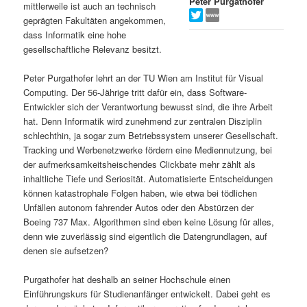
Peter Purgathofer
mittlerweile ist auch an technisch
s
l
geprägten Fakultäten angekommen,
dass Informatik eine hohe
p
t
gesellschaftliche Relevanz besitzt.
r
s
Peter Purgathofer lehrt an der TU Wien am Institut für Visual
Computing. Der 56-Jährige tritt dafür ein, dass Software-
i
p
Entwickler sich der Verantwortung bewusst sind, die ihre Arbeit
hat. Denn Informatik wird zunehmend zur zentralen Disziplin
schlechthin, ja sogar zum Betriebssystem unserer Gesellschaft.
n
r
Tracking und Werbenetzwerke fördern eine Mediennutzung, bei
der aufmerksamkeitsheischendes Clickbate mehr zählt als
g
i
inhaltliche Tiefe und Seriosität. Automatisierte Entscheidungen
können katastrophale Folgen haben, wie etwa bei tödlichen
e
n
Unfällen autonom fahrender Autos oder den Abstürzen der
Boeing 737 Max. Algorithmen sind eben keine Lösung für alles,
n
g
denn wie zuverlässig sind eigentlich die Datengrundlagen, auf
denen sie aufsetzen?
e
Purgathofer hat deshalb an seiner Hochschule einen
n
Einführungskurs für Studienanfänger entwickelt. Dabei geht es