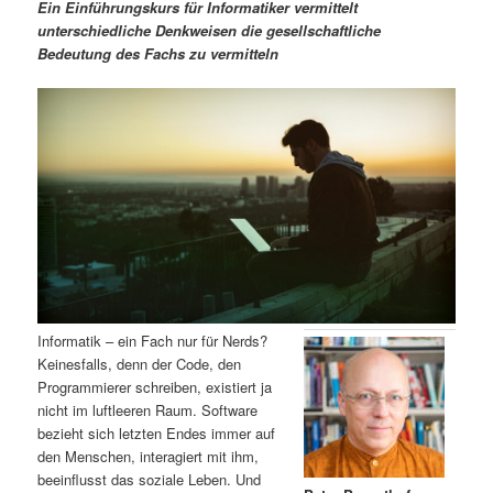
m
u
n
n
Ein Einführungskurs für Informatiker vermittelt
g
a
unterschiedliche Denkweisen die gesellschaftliche
ä
n
e
v
Bedeutung des Fachs zu vermitteln
n
i
r
d
g
a
e
ä
t
i
n
r
o
n
I
e
n
n
h
I
Informatik – ein Fach nur für Nerds?
Keinesfalls, denn der Code, den
a
n
Programmierer schreiben, existiert ja
nicht im luftleeren Raum. Software
l
h
bezieht sich letzten Endes immer auf
den Menschen, interagiert mit ihm,
t
a
beeinflusst das soziale Leben. Und