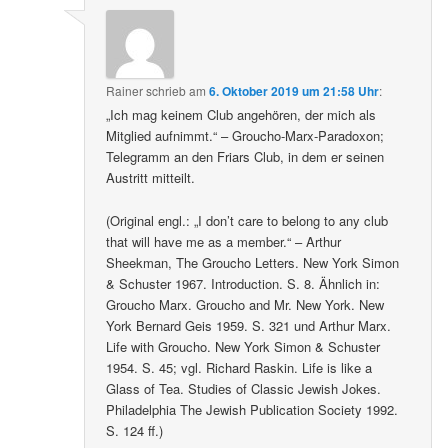
Rainer
schrieb
am
6. Oktober 2019 um 21:58 Uhr
:
„Ich mag keinem Club angehören, der mich als
Mitglied aufnimmt.“ – Groucho-Marx-Paradoxon;
Telegramm an den Friars Club, in dem er seinen
Austritt mitteilt.
(Original engl.: „I don’t care to belong to any club
that will have me as a member.“ – Arthur
Sheekman, The Groucho Letters. New York Simon
& Schuster 1967. Introduction. S. 8. Ähnlich in:
Groucho Marx. Groucho and Mr. New York. New
York Bernard Geis 1959. S. 321 und Arthur Marx.
Life with Groucho. New York Simon & Schuster
1954. S. 45; vgl. Richard Raskin. Life is like a
Glass of Tea. Studies of Classic Jewish Jokes.
Philadelphia The Jewish Publication Society 1992.
S. 124 ff.)