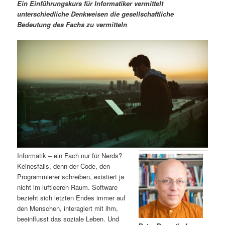
m
u
n
n
Ein Einführungskurs für Informatiker vermittelt
g
a
unterschiedliche Denkweisen die gesellschaftliche
ä
n
e
v
Bedeutung des Fachs zu vermitteln
n
i
r
d
g
a
e
ä
t
i
n
r
o
n
I
e
n
n
h
I
Informatik – ein Fach nur für Nerds?
Keinesfalls, denn der Code, den
a
n
Programmierer schreiben, existiert ja
nicht im luftleeren Raum. Software
l
h
bezieht sich letzten Endes immer auf
den Menschen, interagiert mit ihm,
t
a
beeinflusst das soziale Leben. Und