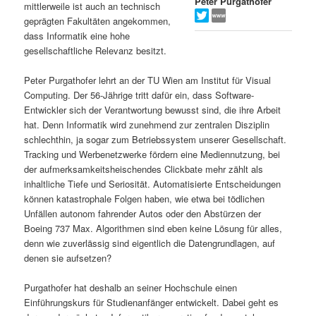
Peter Purgathofer
mittlerweile ist auch an technisch
s
l
geprägten Fakultäten angekommen,
dass Informatik eine hohe
p
t
gesellschaftliche Relevanz besitzt.
r
s
Peter Purgathofer lehrt an der TU Wien am Institut für Visual
Computing. Der 56-Jährige tritt dafür ein, dass Software-
i
p
Entwickler sich der Verantwortung bewusst sind, die ihre Arbeit
hat. Denn Informatik wird zunehmend zur zentralen Disziplin
schlechthin, ja sogar zum Betriebssystem unserer Gesellschaft.
n
r
Tracking und Werbenetzwerke fördern eine Mediennutzung, bei
der aufmerksamkeitsheischendes Clickbate mehr zählt als
g
i
inhaltliche Tiefe und Seriosität. Automatisierte Entscheidungen
können katastrophale Folgen haben, wie etwa bei tödlichen
e
n
Unfällen autonom fahrender Autos oder den Abstürzen der
Boeing 737 Max. Algorithmen sind eben keine Lösung für alles,
n
g
denn wie zuverlässig sind eigentlich die Datengrundlagen, auf
denen sie aufsetzen?
e
Purgathofer hat deshalb an seiner Hochschule einen
n
Einführungskurs für Studienanfänger entwickelt. Dabei geht es