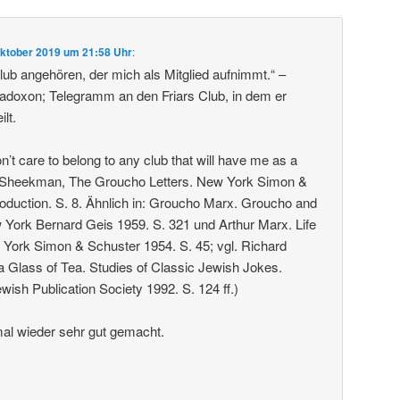
Oktober 2019 um 21:58 Uhr
:
ub angehören, der mich als Mitglied aufnimmt.“ –
doxon; Telegramm an den Friars Club, in dem er
ilt.
don’t care to belong to any club that will have me as a
 Sheekman, The Groucho Letters. New York Simon &
roduction. S. 8. Ähnlich in: Groucho Marx. Groucho and
York Bernard Geis 1959. S. 321 und Arthur Marx. Life
York Simon & Schuster 1954. S. 45; vgl. Richard
e a Glass of Tea. Studies of Classic Jewish Jokes.
wish Publication Society 1992. S. 124 ff.)
al wieder sehr gut gemacht.