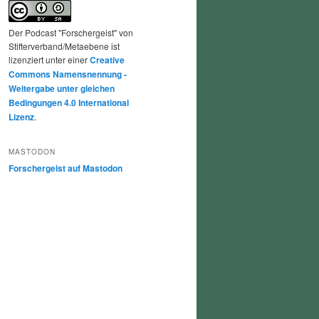
Der Podcast "Forschergeist" von
Stifterverband/Metaebene ist
lizenziert unter einer
Creative
Commons Namensnennung -
Weitergabe unter gleichen
Bedingungen 4.0 International
Lizenz
.
MASTODON
Forschergeist auf Mastodon