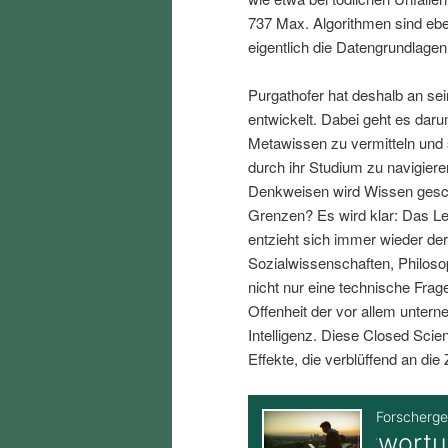
i
p
737 Max. Algorithmen sind eben
eigentlich die Datengrundlagen
n
r
Purgathofer hat deshalb an se
entwickelt. Dabei geht es dar
g
i
Metawissen zu vermitteln und s
durch ihr Studium zu navigiere
e
n
Denkweisen wird Wissen gesch
Grenzen? Es wird klar: Das Leb
n
g
entzieht sich immer wieder der
Sozialwissenschaften, Philos
e
nicht nur eine technische Frag
Offenheit der vor allem unter
n
Intelligenz. Diese Closed Scie
Effekte, die verblüffend an die 