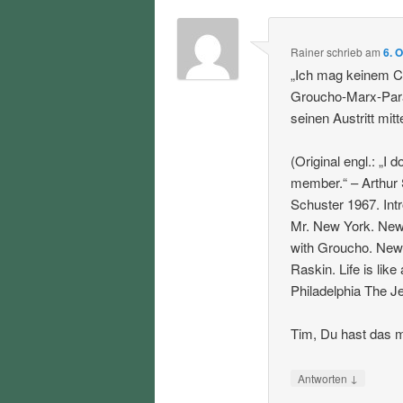
Rainer
schrieb
am
6. 
„Ich mag keinem Cl
Groucho-Marx-Para
seinen Austritt mitte
(Original engl.: „I 
member.“ – Arthur
Schuster 1967. Int
Mr. New York. New 
with Groucho. New 
Raskin. Life is lik
Philadelphia The Je
Tim, Du hast das m
↓
Antworten