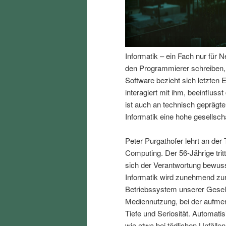
I
e
n
n
Informatik – ein Fach nur für 
h
I
den Programmierer schreiben, e
Software bezieht sich letzte
a
n
interagiert mit ihm, beeinfluss
ist auch an technisch gepräg
l
h
Informatik eine hohe gesellscha
t
a
Peter Purgathofer lehrt an der 
Computing. Der 56-Jährige trit
s
l
sich der Verantwortung bewusst
Informatik wird zunehmend zur 
p
t
Betriebssystem unserer Gesell
Mediennutzung, bei der aufmer
r
s
Tiefe und Seriosität. Automat
wie etwa bei tödlichen Unfäll