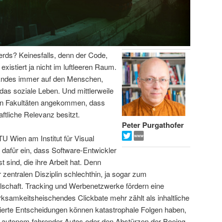
Nerds? Keinesfalls, denn der Code,
xistiert ja nicht im luftleeren Raum.
n Endes immer auf den Menschen,
t das soziale Leben. Und mittlerweile
ten Fakultäten angekommen, dass
ftliche Relevanz besitzt.
Peter Purgathofer
TU Wien am Institut für Visual
t dafür ein, dass Software-Entwickler
 sind, die ihre Arbeit hat. Denn
zentralen Disziplin schlechthin, ja sogar zum
schaft. Tracking und Werbenetzwerke fördern eine
ksamkeitsheischendes Clickbate mehr zählt als inhaltliche
isierte Entscheidungen können katastrophale Folgen haben,
en autonom fahrender Autos oder den Abstürzen der Boeing