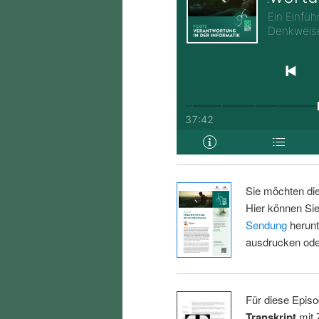
Sie möchten di
Hier können Sie
Sendung
herunt
ausdrucken oder
Für diese Episo
Transkript
mit 