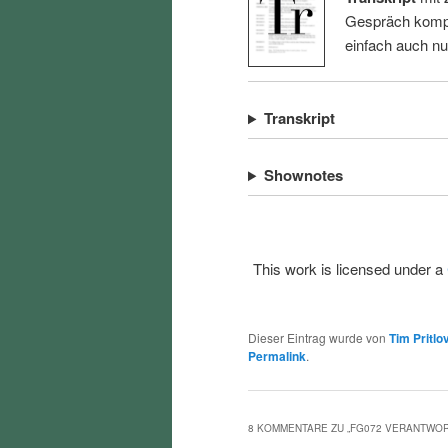
Gespräch kompl
einfach auch n
Transkript
Shownotes
This work is licensed under a
Dieser Eintrag wurde von
Tim Pritlo
Permalink
.
8 KOMMENTARE ZU „
FG072 VERANTWOR