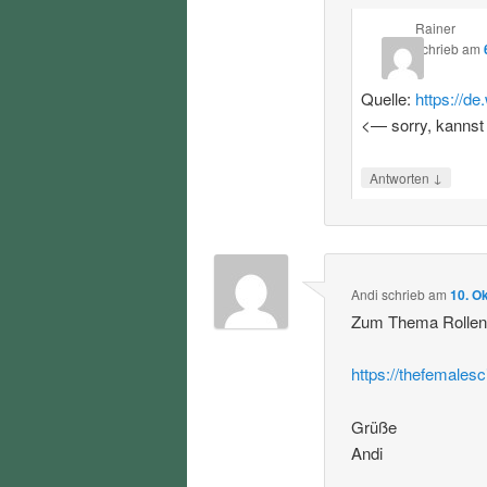
Rainer
schrieb
am
Quelle:
https://d
<— sorry, kannst
↓
Antworten
Andi
schrieb
am
10. O
Zum Thema Rollenvo
https://thefemalesc
Grüße
Andi