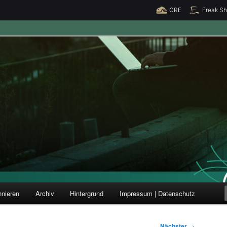
CRE
Freak S
ung und Forschung
nieren
Archiv
Hintergrund
Impressum | Datenschutz
Nächster
→