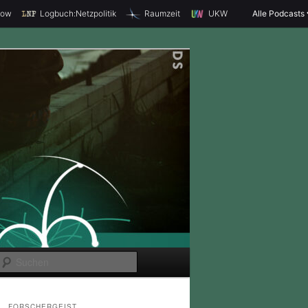
how
Logbuch:Netzpolitik
Raumzeit
UKW
Alle Podcasts
S
u
c
FORSCHERGEIST