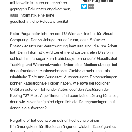
Peter Purgathofer
mittlerweile ist auch an technisch
s
l
geprägten Fakultäten angekommen,
dass Informatik eine hohe
p
t
gesellschaftliche Relevanz besitzt.
r
s
Peter Purgathofer lehrt an der TU Wien am Institut für Visual
Computing. Der 56-Jährige tritt dafür ein, dass Software-
i
p
Entwickler sich der Verantwortung bewusst sind, die ihre Arbeit
hat. Denn Informatik wird zunehmend zur zentralen Disziplin
schlechthin, ja sogar zum Betriebssystem unserer Gesellschaft.
n
r
Tracking und Werbenetzwerke fördern eine Mediennutzung, bei
der aufmerksamkeitsheischendes Clickbate mehr zählt als
g
i
inhaltliche Tiefe und Seriosität. Automatisierte Entscheidungen
können katastrophale Folgen haben, wie etwa bei tödlichen
e
n
Unfällen autonom fahrender Autos oder den Abstürzen der
Boeing 737 Max. Algorithmen sind eben keine Lösung für alles,
n
g
denn wie zuverlässig sind eigentlich die Datengrundlagen, auf
denen sie aufsetzen?
e
Purgathofer hat deshalb an seiner Hochschule einen
n
Einführungskurs für Studienanfänger entwickelt. Dabei geht es