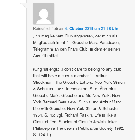
Rainer
schrieb
am
6. Oktober 2019 um 21:58 Uhr
:
„Ich mag keinem Club angehören, der mich als
Mitglied aufnimmt.“ – Groucho-Marx-Paradoxon;
Telegramm an den Friars Club, in dem er seinen
Austritt mitteilt.
(Original engl.: „I don’t care to belong to any club
that will have me as a member.“ – Arthur
Sheekman, The Groucho Letters. New York Simon
& Schuster 1967. Introduction. S. 8. Ähnlich in:
Groucho Marx. Groucho and Mr. New York. New
York Bernard Geis 1959. S. 321 und Arthur Marx.
Life with Groucho. New York Simon & Schuster
1954. S. 45; vgl. Richard Raskin. Life is like a
Glass of Tea. Studies of Classic Jewish Jokes.
Philadelphia The Jewish Publication Society 1992.
S. 124 ff.)