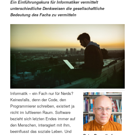
m
u
n
n
Ein Einführungskurs für Informatiker vermittelt
g
a
unterschiedliche Denkweisen die gesellschaftliche
ä
n
e
v
Bedeutung des Fachs zu vermitteln
n
i
r
d
g
a
e
ä
t
i
n
r
o
n
I
e
n
n
h
I
Informatik – ein Fach nur für Nerds?
Keinesfalls, denn der Code, den
a
n
Programmierer schreiben, existiert ja
nicht im luftleeren Raum. Software
l
h
bezieht sich letzten Endes immer auf
den Menschen, interagiert mit ihm,
t
a
beeinflusst das soziale Leben. Und