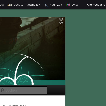
how
Logbuch:Netzpolitik
Raumzeit
UKW
Alle Podcasts
S
u
c
FORSCHERGEIST