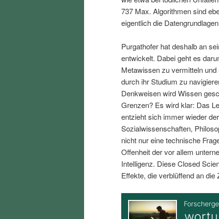
i
p
737 Max. Algorithmen sind eben
eigentlich die Datengrundlagen
n
r
Purgathofer hat deshalb an se
entwickelt. Dabei geht es dar
g
i
Metawissen zu vermitteln und s
durch ihr Studium zu navigiere
e
n
Denkweisen wird Wissen gesch
Grenzen? Es wird klar: Das Leb
n
g
entzieht sich immer wieder der
Sozialwissenschaften, Philos
e
nicht nur eine technische Frag
Offenheit der vor allem unter
n
Intelligenz. Diese Closed Scie
Effekte, die verblüffend an die 