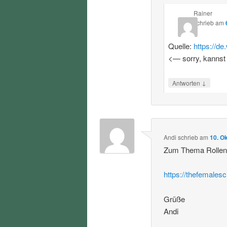
Rainer
schrieb
am
Quelle:
https://d
<— sorry, kannst
↓
Antworten
Andi
schrieb
am
10. O
Zum Thema Rollenvo
https://thefemalesc
Grüße
Andi