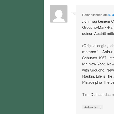
Rainer
schrieb
am
6. 
„Ich mag keinem Cl
Groucho-Marx-Para
seinen Austritt mitte
(Original engl.: „I 
member.“ – Arthur
Schuster 1967. Int
Mr. New York. New 
with Groucho. New 
Raskin. Life is lik
Philadelphia The Je
Tim, Du hast das m
↓
Antworten