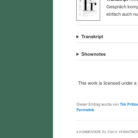
Gespräch kompl
einfach auch n
Transkript
Shownotes
This work is licensed under a
Dieser Eintrag wurde von
Tim Pritlo
Permalink
.
8 KOMMENTARE ZU „
FG072 VERANTWOR