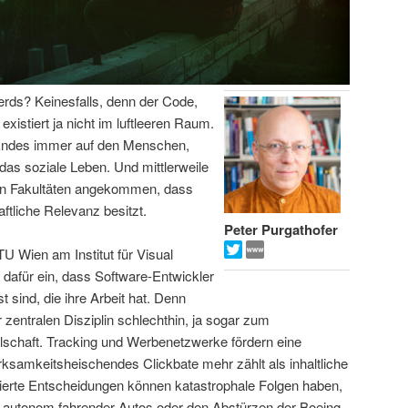
Nerds? Keinesfalls, denn der Code,
xistiert ja nicht im luftleeren Raum.
n Endes immer auf den Menschen,
t das soziale Leben. Und mittlerweile
ten Fakultäten angekommen, dass
ftliche Relevanz besitzt.
Peter Purgathofer
TU Wien am Institut für Visual
t dafür ein, dass Software-Entwickler
 sind, die ihre Arbeit hat. Denn
zentralen Disziplin schlechthin, ja sogar zum
schaft. Tracking und Werbenetzwerke fördern eine
ksamkeitsheischendes Clickbate mehr zählt als inhaltliche
isierte Entscheidungen können katastrophale Folgen haben,
en autonom fahrender Autos oder den Abstürzen der Boeing