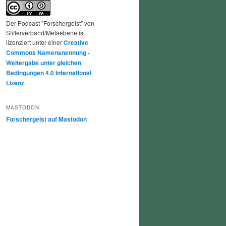
Der Podcast "Forschergeist" von
Stifterverband/Metaebene ist
lizenziert unter einer
Creative
Commons Namensnennung -
Weitergabe unter gleichen
Bedingungen 4.0 International
Lizenz
.
MASTODON
Forschergeist auf Mastodon