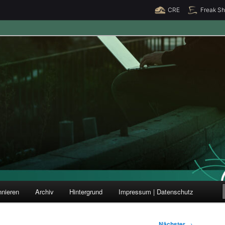
CRE
Freak S
ung und Forschung
nieren
Archiv
Hintergrund
Impressum | Datenschutz
Nächster
→