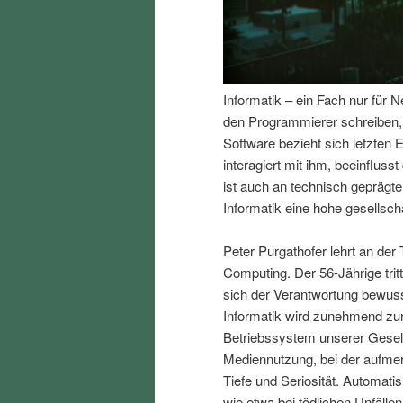
I
e
n
n
Informatik – ein Fach nur für 
h
I
den Programmierer schreiben, e
Software bezieht sich letzte
a
n
interagiert mit ihm, beeinfluss
ist auch an technisch gepräg
l
h
Informatik eine hohe gesellscha
t
a
Peter Purgathofer lehrt an der 
Computing. Der 56-Jährige trit
s
l
sich der Verantwortung bewusst
Informatik wird zunehmend zur 
p
t
Betriebssystem unserer Gesell
Mediennutzung, bei der aufmer
r
s
Tiefe und Seriosität. Automat
wie etwa bei tödlichen Unfäll