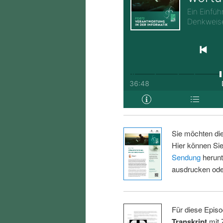
Sie möchten di
Hier können Sie
Sendung
herunt
ausdrucken oder
Für diese Episo
Transkript
mit 