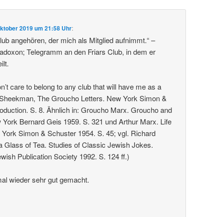
Oktober 2019 um 21:58 Uhr
:
ub angehören, der mich als Mitglied aufnimmt.“ –
doxon; Telegramm an den Friars Club, in dem er
ilt.
don’t care to belong to any club that will have me as a
 Sheekman, The Groucho Letters. New York Simon &
roduction. S. 8. Ähnlich in: Groucho Marx. Groucho and
York Bernard Geis 1959. S. 321 und Arthur Marx. Life
York Simon & Schuster 1954. S. 45; vgl. Richard
e a Glass of Tea. Studies of Classic Jewish Jokes.
wish Publication Society 1992. S. 124 ff.)
al wieder sehr gut gemacht.