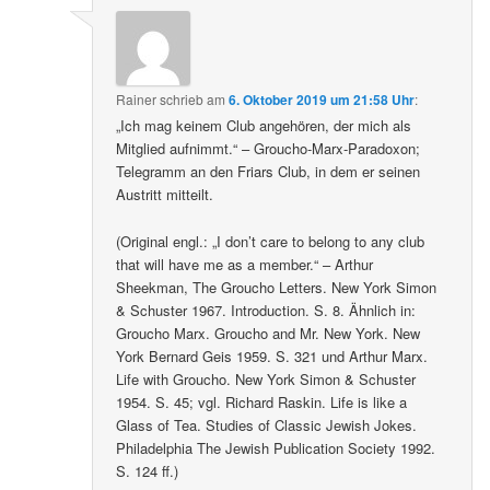
Rainer
schrieb
am
6. Oktober 2019 um 21:58 Uhr
:
„Ich mag keinem Club angehören, der mich als
Mitglied aufnimmt.“ – Groucho-Marx-Paradoxon;
Telegramm an den Friars Club, in dem er seinen
Austritt mitteilt.
(Original engl.: „I don’t care to belong to any club
that will have me as a member.“ – Arthur
Sheekman, The Groucho Letters. New York Simon
& Schuster 1967. Introduction. S. 8. Ähnlich in:
Groucho Marx. Groucho and Mr. New York. New
York Bernard Geis 1959. S. 321 und Arthur Marx.
Life with Groucho. New York Simon & Schuster
1954. S. 45; vgl. Richard Raskin. Life is like a
Glass of Tea. Studies of Classic Jewish Jokes.
Philadelphia The Jewish Publication Society 1992.
S. 124 ff.)