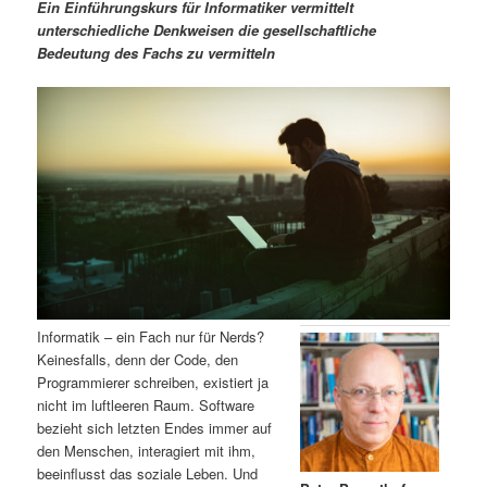
m
u
n
n
Ein Einführungskurs für Informatiker vermittelt
g
a
unterschiedliche Denkweisen die gesellschaftliche
ä
n
e
v
Bedeutung des Fachs zu vermitteln
n
i
r
d
g
a
e
ä
t
i
n
r
o
n
I
e
n
n
h
I
Informatik – ein Fach nur für Nerds?
Keinesfalls, denn der Code, den
a
n
Programmierer schreiben, existiert ja
nicht im luftleeren Raum. Software
l
h
bezieht sich letzten Endes immer auf
den Menschen, interagiert mit ihm,
t
a
beeinflusst das soziale Leben. Und