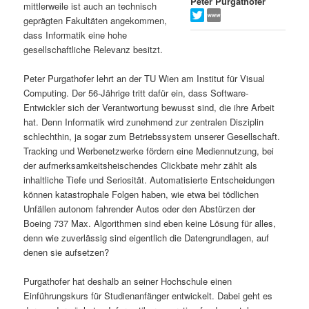
Peter Purgathofer
mittlerweile ist auch an technisch
s
l
geprägten Fakultäten angekommen,
dass Informatik eine hohe
p
t
gesellschaftliche Relevanz besitzt.
r
s
Peter Purgathofer lehrt an der TU Wien am Institut für Visual
Computing. Der 56-Jährige tritt dafür ein, dass Software-
i
p
Entwickler sich der Verantwortung bewusst sind, die ihre Arbeit
hat. Denn Informatik wird zunehmend zur zentralen Disziplin
schlechthin, ja sogar zum Betriebssystem unserer Gesellschaft.
n
r
Tracking und Werbenetzwerke fördern eine Mediennutzung, bei
der aufmerksamkeitsheischendes Clickbate mehr zählt als
g
i
inhaltliche Tiefe und Seriosität. Automatisierte Entscheidungen
können katastrophale Folgen haben, wie etwa bei tödlichen
e
n
Unfällen autonom fahrender Autos oder den Abstürzen der
Boeing 737 Max. Algorithmen sind eben keine Lösung für alles,
n
g
denn wie zuverlässig sind eigentlich die Datengrundlagen, auf
denen sie aufsetzen?
e
Purgathofer hat deshalb an seiner Hochschule einen
n
Einführungskurs für Studienanfänger entwickelt. Dabei geht es