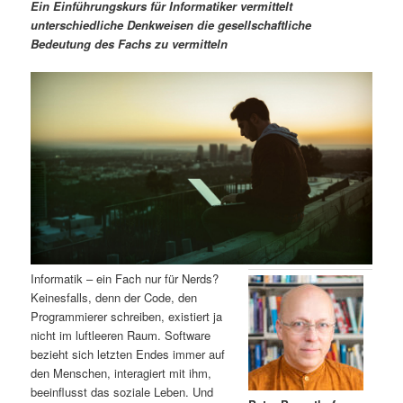
m
u
n
n
Ein Einführungskurs für Informatiker vermittelt
g
a
unterschiedliche Denkweisen die gesellschaftliche
ä
n
e
v
Bedeutung des Fachs zu vermitteln
n
i
r
d
g
a
e
ä
t
i
n
r
o
n
I
e
n
n
h
I
Informatik – ein Fach nur für Nerds?
Keinesfalls, denn der Code, den
a
n
Programmierer schreiben, existiert ja
nicht im luftleeren Raum. Software
l
h
bezieht sich letzten Endes immer auf
den Menschen, interagiert mit ihm,
t
a
beeinflusst das soziale Leben. Und