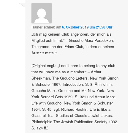
Rainer
schrieb
am
6. Oktober 2019 um 21:58 Uhr
:
„Ich mag keinem Club angehören, der mich als
Mitglied aufnimmt.“ – Groucho-Marx-Paradoxon;
Telegramm an den Friars Club, in dem er seinen
Austritt mitteilt.
(Original engl.: „I don’t care to belong to any club
that will have me as a member.“ – Arthur
Sheekman, The Groucho Letters. New York Simon
& Schuster 1967. Introduction. S. 8. Ähnlich in:
Groucho Marx. Groucho and Mr. New York. New
York Bernard Geis 1959. S. 321 und Arthur Marx.
Life with Groucho. New York Simon & Schuster
1954. S. 45; vgl. Richard Raskin. Life is like a
Glass of Tea. Studies of Classic Jewish Jokes.
Philadelphia The Jewish Publication Society 1992.
S. 124 ff.)