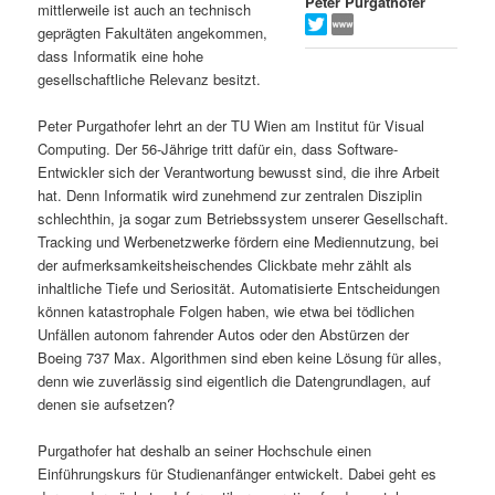
Peter Purgathofer
mittlerweile ist auch an technisch
s
l
geprägten Fakultäten angekommen,
dass Informatik eine hohe
p
t
gesellschaftliche Relevanz besitzt.
r
s
Peter Purgathofer lehrt an der TU Wien am Institut für Visual
Computing. Der 56-Jährige tritt dafür ein, dass Software-
i
p
Entwickler sich der Verantwortung bewusst sind, die ihre Arbeit
hat. Denn Informatik wird zunehmend zur zentralen Disziplin
schlechthin, ja sogar zum Betriebssystem unserer Gesellschaft.
n
r
Tracking und Werbenetzwerke fördern eine Mediennutzung, bei
der aufmerksamkeitsheischendes Clickbate mehr zählt als
g
i
inhaltliche Tiefe und Seriosität. Automatisierte Entscheidungen
können katastrophale Folgen haben, wie etwa bei tödlichen
e
n
Unfällen autonom fahrender Autos oder den Abstürzen der
Boeing 737 Max. Algorithmen sind eben keine Lösung für alles,
n
g
denn wie zuverlässig sind eigentlich die Datengrundlagen, auf
denen sie aufsetzen?
e
Purgathofer hat deshalb an seiner Hochschule einen
n
Einführungskurs für Studienanfänger entwickelt. Dabei geht es