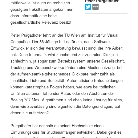
Peter Purgathofer
mittlerweile ist auch an technisch
s
l
geprägten Fakultäten angekommen,
dass Informatik eine hohe
p
t
gesellschaftliche Relevanz besitzt.
r
s
Peter Purgathofer lehrt an der TU Wien am Institut für Visual
Computing. Der 56-Jährige tritt dafür ein, dass Software-
i
p
Entwickler sich der Verantwortung bewusst sind, die ihre Arbeit
hat. Denn Informatik wird zunehmend zur zentralen Disziplin
schlechthin, ja sogar zum Betriebssystem unserer Gesellschaft.
n
r
Tracking und Werbenetzwerke fördern eine Mediennutzung, bei
der aufmerksamkeitsheischendes Clickbate mehr zählt als
g
i
inhaltliche Tiefe und Seriosität. Automatisierte Entscheidungen
können katastrophale Folgen haben, wie etwa bei tödlichen
e
n
Unfällen autonom fahrender Autos oder den Abstürzen der
Boeing 737 Max. Algorithmen sind eben keine Lösung für alles,
n
g
denn wie zuverlässig sind eigentlich die Datengrundlagen, auf
denen sie aufsetzen?
e
Purgathofer hat deshalb an seiner Hochschule einen
n
Einführungskurs für Studienanfänger entwickelt. Dabei geht es