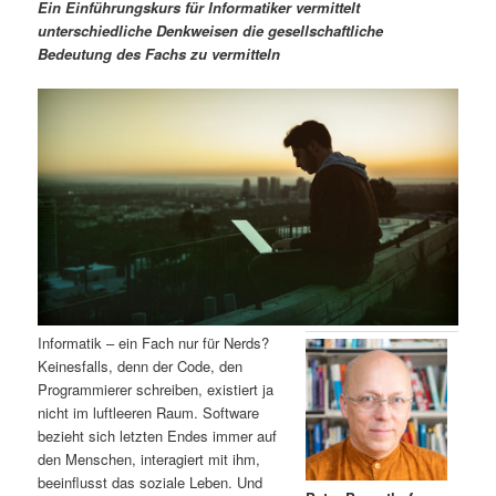
m
u
n
n
Ein Einführungskurs für Informatiker vermittelt
g
a
unterschiedliche Denkweisen die gesellschaftliche
ä
n
e
v
Bedeutung des Fachs zu vermitteln
n
i
r
d
g
a
e
ä
t
i
n
r
o
n
I
e
n
n
h
I
Informatik – ein Fach nur für Nerds?
Keinesfalls, denn der Code, den
a
n
Programmierer schreiben, existiert ja
nicht im luftleeren Raum. Software
l
h
bezieht sich letzten Endes immer auf
den Menschen, interagiert mit ihm,
t
a
beeinflusst das soziale Leben. Und