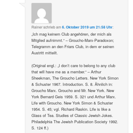
Rainer
schrieb
am
6. Oktober 2019 um 21:58 Uhr
:
„Ich mag keinem Club angehören, der mich als
Mitglied aufnimmt.“ – Groucho-Marx-Paradoxon;
Telegramm an den Friars Club, in dem er seinen
Austritt mitteilt.
(Original engl.: „I don’t care to belong to any club
that will have me as a member.“ – Arthur
Sheekman, The Groucho Letters. New York Simon
& Schuster 1967. Introduction. S. 8. Ähnlich in:
Groucho Marx. Groucho and Mr. New York. New
York Bernard Geis 1959. S. 321 und Arthur Marx.
Life with Groucho. New York Simon & Schuster
1954. S. 45; vgl. Richard Raskin. Life is like a
Glass of Tea. Studies of Classic Jewish Jokes.
Philadelphia The Jewish Publication Society 1992.
S. 124 ff.)