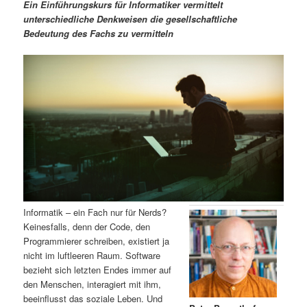
m
u
n
n
Ein Einführungskurs für Informatiker vermittelt
g
a
unterschiedliche Denkweisen die gesellschaftliche
ä
n
e
v
Bedeutung des Fachs zu vermitteln
n
i
r
d
g
a
e
ä
t
i
n
r
o
n
I
e
n
n
h
I
Informatik – ein Fach nur für Nerds?
Keinesfalls, denn der Code, den
a
n
Programmierer schreiben, existiert ja
nicht im luftleeren Raum. Software
l
h
bezieht sich letzten Endes immer auf
den Menschen, interagiert mit ihm,
t
a
beeinflusst das soziale Leben. Und