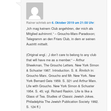
Rainer
schrieb
am
6. Oktober 2019 um 21:58 Uhr
:
„Ich mag keinem Club angehören, der mich als
Mitglied aufnimmt.“ – Groucho-Marx-Paradoxon;
Telegramm an den Friars Club, in dem er seinen
Austritt mitteilt.
(Original engl.: „I don’t care to belong to any club
that will have me as a member.“ – Arthur
Sheekman, The Groucho Letters. New York Simon
& Schuster 1967. Introduction. S. 8. Ähnlich in:
Groucho Marx. Groucho and Mr. New York. New
York Bernard Geis 1959. S. 321 und Arthur Marx.
Life with Groucho. New York Simon & Schuster
1954. S. 45; vgl. Richard Raskin. Life is like a
Glass of Tea. Studies of Classic Jewish Jokes.
Philadelphia The Jewish Publication Society 1992.
S. 124 ff.)