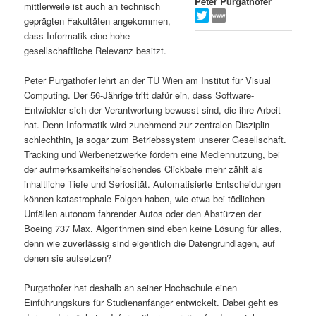
Peter Purgathofer
mittlerweile ist auch an technisch
s
l
geprägten Fakultäten angekommen,
dass Informatik eine hohe
p
t
gesellschaftliche Relevanz besitzt.
r
s
Peter Purgathofer lehrt an der TU Wien am Institut für Visual
Computing. Der 56-Jährige tritt dafür ein, dass Software-
i
p
Entwickler sich der Verantwortung bewusst sind, die ihre Arbeit
hat. Denn Informatik wird zunehmend zur zentralen Disziplin
schlechthin, ja sogar zum Betriebssystem unserer Gesellschaft.
n
r
Tracking und Werbenetzwerke fördern eine Mediennutzung, bei
der aufmerksamkeitsheischendes Clickbate mehr zählt als
g
i
inhaltliche Tiefe und Seriosität. Automatisierte Entscheidungen
können katastrophale Folgen haben, wie etwa bei tödlichen
e
n
Unfällen autonom fahrender Autos oder den Abstürzen der
Boeing 737 Max. Algorithmen sind eben keine Lösung für alles,
n
g
denn wie zuverlässig sind eigentlich die Datengrundlagen, auf
denen sie aufsetzen?
e
Purgathofer hat deshalb an seiner Hochschule einen
n
Einführungskurs für Studienanfänger entwickelt. Dabei geht es