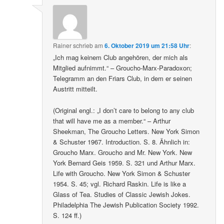
Rainer
schrieb
am
6. Oktober 2019 um 21:58 Uhr
:
„Ich mag keinem Club angehören, der mich als
Mitglied aufnimmt.“ – Groucho-Marx-Paradoxon;
Telegramm an den Friars Club, in dem er seinen
Austritt mitteilt.
(Original engl.: „I don’t care to belong to any club
that will have me as a member.“ – Arthur
Sheekman, The Groucho Letters. New York Simon
& Schuster 1967. Introduction. S. 8. Ähnlich in:
Groucho Marx. Groucho and Mr. New York. New
York Bernard Geis 1959. S. 321 und Arthur Marx.
Life with Groucho. New York Simon & Schuster
1954. S. 45; vgl. Richard Raskin. Life is like a
Glass of Tea. Studies of Classic Jewish Jokes.
Philadelphia The Jewish Publication Society 1992.
S. 124 ff.)