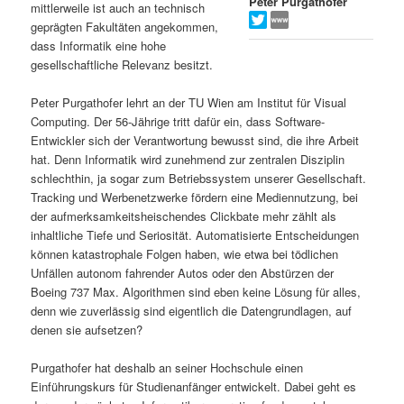
Peter Purgathofer
mittlerweile ist auch an technisch
s
l
geprägten Fakultäten angekommen,
dass Informatik eine hohe
p
t
gesellschaftliche Relevanz besitzt.
r
s
Peter Purgathofer lehrt an der TU Wien am Institut für Visual
Computing. Der 56-Jährige tritt dafür ein, dass Software-
i
p
Entwickler sich der Verantwortung bewusst sind, die ihre Arbeit
hat. Denn Informatik wird zunehmend zur zentralen Disziplin
schlechthin, ja sogar zum Betriebssystem unserer Gesellschaft.
n
r
Tracking und Werbenetzwerke fördern eine Mediennutzung, bei
der aufmerksamkeitsheischendes Clickbate mehr zählt als
g
i
inhaltliche Tiefe und Seriosität. Automatisierte Entscheidungen
können katastrophale Folgen haben, wie etwa bei tödlichen
e
n
Unfällen autonom fahrender Autos oder den Abstürzen der
Boeing 737 Max. Algorithmen sind eben keine Lösung für alles,
n
g
denn wie zuverlässig sind eigentlich die Datengrundlagen, auf
denen sie aufsetzen?
e
Purgathofer hat deshalb an seiner Hochschule einen
n
Einführungskurs für Studienanfänger entwickelt. Dabei geht es