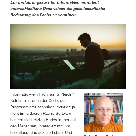
m
u
n
n
Ein Einführungskurs für Informatiker vermittelt
g
a
unterschiedliche Denkweisen die gesellschaftliche
ä
n
e
v
Bedeutung des Fachs zu vermitteln
n
i
r
d
g
a
e
ä
t
i
n
r
o
n
I
e
n
n
h
I
Informatik – ein Fach nur für Nerds?
Keinesfalls, denn der Code, den
a
n
Programmierer schreiben, existiert ja
nicht im luftleeren Raum. Software
l
h
bezieht sich letzten Endes immer auf
den Menschen, interagiert mit ihm,
t
a
beeinflusst das soziale Leben. Und