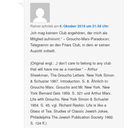
Rainer
schrieb
am
6. Oktober 2019 um 21:58 Uhr
:
„Ich mag keinem Club angehören, der mich als
Mitglied aufnimmt.“ – Groucho-Marx-Paradoxon;
Telegramm an den Friars Club, in dem er seinen
Austritt mitteilt.
(Original engl.: „I don’t care to belong to any club
that will have me as a member.“ – Arthur
Sheekman, The Groucho Letters. New York Simon
& Schuster 1967. Introduction. S. 8. Ähnlich in:
Groucho Marx. Groucho and Mr. New York. New
York Bernard Geis 1959. S. 321 und Arthur Marx.
Life with Groucho. New York Simon & Schuster
1954. S. 45; vgl. Richard Raskin. Life is like a
Glass of Tea. Studies of Classic Jewish Jokes.
Philadelphia The Jewish Publication Society 1992.
S. 124 ff.)