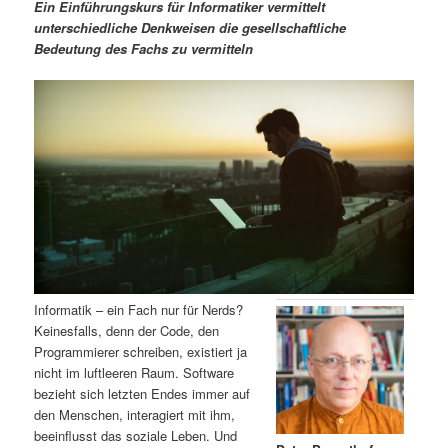
m
u
n
n
Ein Einführungskurs für Informatiker vermittelt
g
a
unterschiedliche Denkweisen die gesellschaftliche
ä
n
e
v
Bedeutung des Fachs zu vermitteln
n
i
r
d
g
a
e
ä
t
i
n
r
o
n
I
e
n
n
h
I
Informatik – ein Fach nur für Nerds?
Keinesfalls, denn der Code, den
a
n
Programmierer schreiben, existiert ja
nicht im luftleeren Raum. Software
l
h
bezieht sich letzten Endes immer auf
den Menschen, interagiert mit ihm,
t
a
beeinflusst das soziale Leben. Und