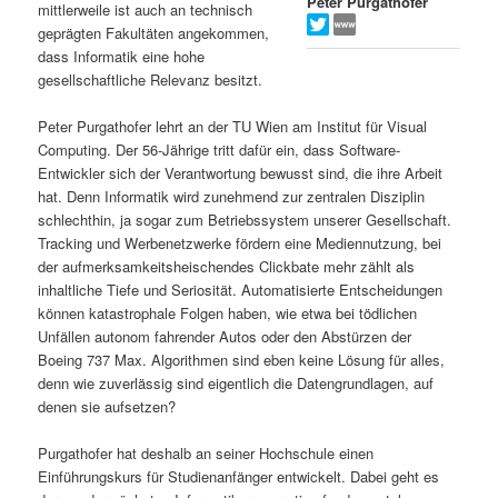
Peter Purgathofer
mittlerweile ist auch an technisch
s
l
geprägten Fakultäten angekommen,
dass Informatik eine hohe
p
t
gesellschaftliche Relevanz besitzt.
r
s
Peter Purgathofer lehrt an der TU Wien am Institut für Visual
Computing. Der 56-Jährige tritt dafür ein, dass Software-
i
p
Entwickler sich der Verantwortung bewusst sind, die ihre Arbeit
hat. Denn Informatik wird zunehmend zur zentralen Disziplin
schlechthin, ja sogar zum Betriebssystem unserer Gesellschaft.
n
r
Tracking und Werbenetzwerke fördern eine Mediennutzung, bei
der aufmerksamkeitsheischendes Clickbate mehr zählt als
g
i
inhaltliche Tiefe und Seriosität. Automatisierte Entscheidungen
können katastrophale Folgen haben, wie etwa bei tödlichen
e
n
Unfällen autonom fahrender Autos oder den Abstürzen der
Boeing 737 Max. Algorithmen sind eben keine Lösung für alles,
n
g
denn wie zuverlässig sind eigentlich die Datengrundlagen, auf
denen sie aufsetzen?
e
Purgathofer hat deshalb an seiner Hochschule einen
n
Einführungskurs für Studienanfänger entwickelt. Dabei geht es