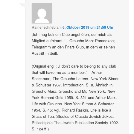
Rainer
schrieb
am
6. Oktober 2019 um 21:58 Uhr
:
„Ich mag keinem Club angehören, der mich als
Mitglied aufnimmt.“ – Groucho-Marx-Paradoxon;
Telegramm an den Friars Club, in dem er seinen
Austritt mitteilt.
(Original engl.: „I don’t care to belong to any club
that will have me as a member.“ – Arthur
Sheekman, The Groucho Letters. New York Simon
& Schuster 1967. Introduction. S. 8. Ähnlich in:
Groucho Marx. Groucho and Mr. New York. New
York Bernard Geis 1959. S. 321 und Arthur Marx.
Life with Groucho. New York Simon & Schuster
1954. S. 45; vgl. Richard Raskin. Life is like a
Glass of Tea. Studies of Classic Jewish Jokes.
Philadelphia The Jewish Publication Society 1992.
S. 124 ff.)