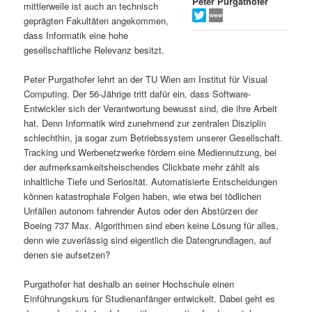
Peter Purgathofer
mittlerweile ist auch an technisch
s
l
geprägten Fakultäten angekommen,
dass Informatik eine hohe
p
t
gesellschaftliche Relevanz besitzt.
r
s
Peter Purgathofer lehrt an der TU Wien am Institut für Visual
Computing. Der 56-Jährige tritt dafür ein, dass Software-
i
p
Entwickler sich der Verantwortung bewusst sind, die ihre Arbeit
hat. Denn Informatik wird zunehmend zur zentralen Disziplin
schlechthin, ja sogar zum Betriebssystem unserer Gesellschaft.
n
r
Tracking und Werbenetzwerke fördern eine Mediennutzung, bei
der aufmerksamkeitsheischendes Clickbate mehr zählt als
g
i
inhaltliche Tiefe und Seriosität. Automatisierte Entscheidungen
können katastrophale Folgen haben, wie etwa bei tödlichen
e
n
Unfällen autonom fahrender Autos oder den Abstürzen der
Boeing 737 Max. Algorithmen sind eben keine Lösung für alles,
n
g
denn wie zuverlässig sind eigentlich die Datengrundlagen, auf
denen sie aufsetzen?
e
Purgathofer hat deshalb an seiner Hochschule einen
n
Einführungskurs für Studienanfänger entwickelt. Dabei geht es