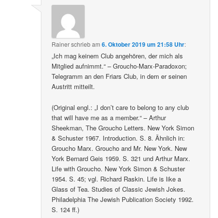
Rainer
schrieb
am
6. Oktober 2019 um 21:58 Uhr
:
„Ich mag keinem Club angehören, der mich als
Mitglied aufnimmt.“ – Groucho-Marx-Paradoxon;
Telegramm an den Friars Club, in dem er seinen
Austritt mitteilt.
(Original engl.: „I don’t care to belong to any club
that will have me as a member.“ – Arthur
Sheekman, The Groucho Letters. New York Simon
& Schuster 1967. Introduction. S. 8. Ähnlich in:
Groucho Marx. Groucho and Mr. New York. New
York Bernard Geis 1959. S. 321 und Arthur Marx.
Life with Groucho. New York Simon & Schuster
1954. S. 45; vgl. Richard Raskin. Life is like a
Glass of Tea. Studies of Classic Jewish Jokes.
Philadelphia The Jewish Publication Society 1992.
S. 124 ff.)