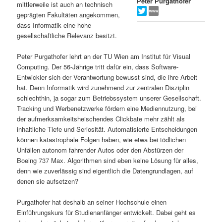
Peter Purgathofer
mittlerweile ist auch an technisch
s
l
geprägten Fakultäten angekommen,
dass Informatik eine hohe
p
t
gesellschaftliche Relevanz besitzt.
r
s
Peter Purgathofer lehrt an der TU Wien am Institut für Visual
Computing. Der 56-Jährige tritt dafür ein, dass Software-
i
p
Entwickler sich der Verantwortung bewusst sind, die ihre Arbeit
hat. Denn Informatik wird zunehmend zur zentralen Disziplin
schlechthin, ja sogar zum Betriebssystem unserer Gesellschaft.
n
r
Tracking und Werbenetzwerke fördern eine Mediennutzung, bei
der aufmerksamkeitsheischendes Clickbate mehr zählt als
g
i
inhaltliche Tiefe und Seriosität. Automatisierte Entscheidungen
können katastrophale Folgen haben, wie etwa bei tödlichen
e
n
Unfällen autonom fahrender Autos oder den Abstürzen der
Boeing 737 Max. Algorithmen sind eben keine Lösung für alles,
n
g
denn wie zuverlässig sind eigentlich die Datengrundlagen, auf
denen sie aufsetzen?
e
Purgathofer hat deshalb an seiner Hochschule einen
n
Einführungskurs für Studienanfänger entwickelt. Dabei geht es