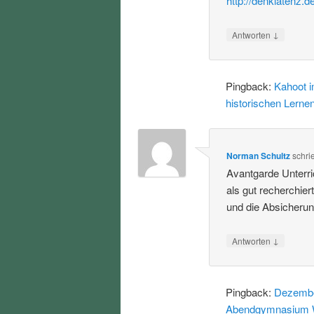
http://denklatenz.d
↓
Antworten
Pingback:
Kahoot i
historischen Lerne
Norman Schultz
schri
Avantgarde Unterric
als gut recherchier
und die Absicherun
↓
Antworten
Pingback:
Dezember
Abendgymnasium 