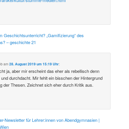
e/artikel/kultur/stumme-medien.html
m Geschichtsunterricht? „Gamifizierung“ des
ns? – geschichte 21
eb
am
28. August 2019 um 15:19 Uhr
:
ht ja, aber mir erscheint das eher als rebellisch denn
t und durchdacht. Mir fehlt ein bisschen der Hintergrund
g der Thesen. Zeichnet sich eher durch Kritik aus.
-Newsletter für Lehrer:innen von Abendgymnasien |
Wien