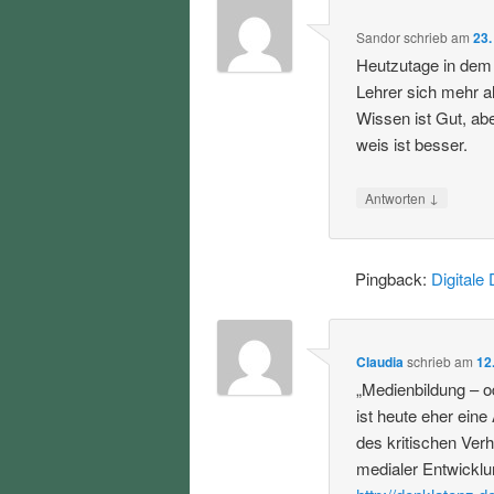
Sandor
schrieb
am
23.
Heutzutage in dem 
Lehrer sich mehr a
Wissen ist Gut, ab
weis ist besser.
↓
Antworten
Pingback:
Digitale 
Claudia
schrieb
am
12
„Medienbildung – od
ist heute eher eine
des kritischen Ver
medialer Entwicklu