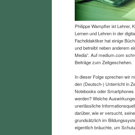
I
e
n
n
Philippe Wampfler ist Lehrer, 
Lernen und Lehren in der digit
h
I
Fachdidaktiker hat einige Büc
und betreibt neben anderem ei
a
n
Media“. Auf medium.com schre
Beiträge zum Zeitgeschehen.
l
h
In dieser Folge sprechen wir m
t
a
den (Deutsch-) Unterricht in Ze
Notebooks oder Smartphones sin
s
l
werden? Welche Auswirkungen 
unerlässliche Informationsquell
p
t
darüber, wie er versucht, sei
grundsätzlich im Bildungssys
r
s
eigentlich bräuchte, um Schulu