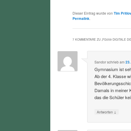
Dieser Eintrag wurde von
Tim Pritlo
Permalink
.
7 KOMMENTARE ZU „
FG059 DIGITALE DI
Sandor
schrieb
am
23.
Gymnasium ist sehr
Ab der 4. Klasse w
Bevölkerungsschich
Damals in meiner K
das die Schüler ke
↓
Antworten