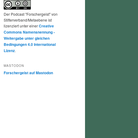
Der Podcast "Forschergeist" von
Stifterverband/Metaebene ist
lizenziert unter einer
Creative
Commons Namensnennung -
Weitergabe unter gleichen
Bedingungen 4.0 International
Lizenz
.
MASTODON
Forschergeist auf Mastodon