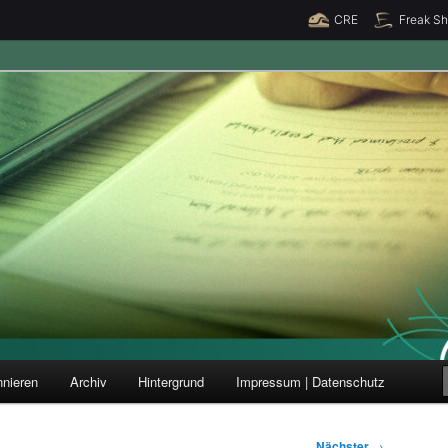
CRE
Freak S
ung und Forschung
nieren
Archiv
Hintergrund
Impressum | Datenschutz
Nächster
→