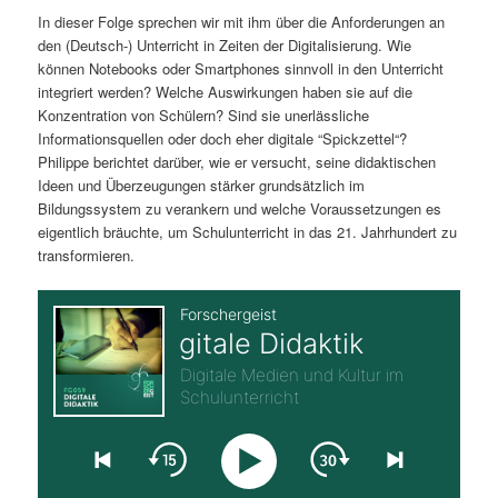
In dieser Folge sprechen wir mit ihm über die Anforderungen an
s
l
den (Deutsch-) Unterricht in Zeiten der Digitalisierung. Wie
können Notebooks oder Smartphones sinnvoll in den Unterricht
p
t
integriert werden? Welche Auswirkungen haben sie auf die
Konzentration von Schülern? Sind sie unerlässliche
r
s
Informationsquellen oder doch eher digitale “Spickzettel“?
Philippe berichtet darüber, wie er versucht, seine didaktischen
i
p
Ideen und Überzeugungen stärker grundsätzlich im
Bildungssystem zu verankern und welche Voraussetzungen es
n
r
eigentlich bräuchte, um Schulunterricht in das 21. Jahrhundert zu
transformieren.
g
i
e
n
n
g
e
n