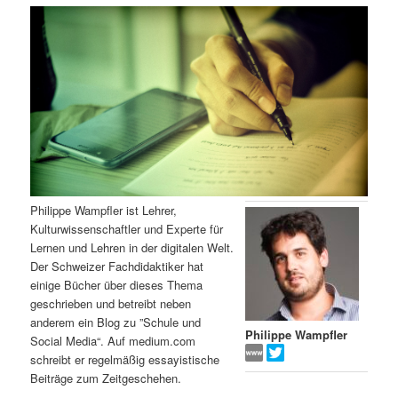
m
u
n
n
g
a
ä
n
e
v
n
i
r
d
g
a
e
ä
t
i
n
r
o
n
I
e
Philippe Wampfler ist Lehrer,
Kulturwissenschaftler und Experte für
n
n
Lernen und Lehren in der digitalen Welt.
Der Schweizer Fachdidaktiker hat
h
I
einige Bücher über dieses Thema
geschrieben und betreibt neben
a
n
anderem ein Blog zu ”Schule und
Philippe Wampfler
Social Media“. Auf medium.com
l
h
schreibt er regelmäßig essayistische
Beiträge zum Zeitgeschehen.
t
a