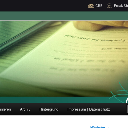
CRE
Freak S
ung und Forschung
nieren
Archiv
Hintergrund
Impressum | Datenschutz
Nächster
→