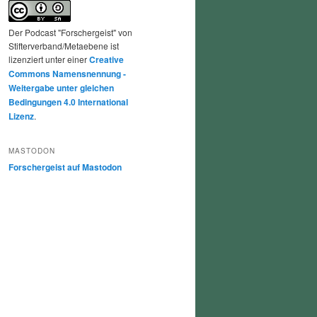
Der Podcast "Forschergeist" von
Stifterverband/Metaebene ist
lizenziert unter einer
Creative
Commons Namensnennung -
Weitergabe unter gleichen
Bedingungen 4.0 International
Lizenz
.
MASTODON
Forschergeist auf Mastodon