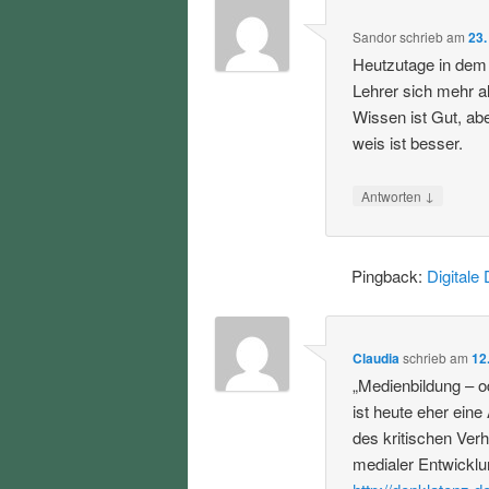
Sandor
schrieb
am
23.
Heutzutage in dem 
Lehrer sich mehr a
Wissen ist Gut, ab
weis ist besser.
↓
Antworten
Pingback:
Digitale 
Claudia
schrieb
am
12
„Medienbildung – od
ist heute eher eine
des kritischen Ver
medialer Entwicklu