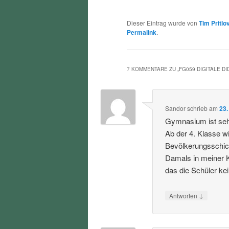
Dieser Eintrag wurde von
Tim Pritlo
Permalink
.
7 KOMMENTARE ZU „
FG059 DIGITALE DI
Sandor
schrieb
am
23.
Gymnasium ist sehr
Ab der 4. Klasse w
Bevölkerungsschich
Damals in meiner K
das die Schüler ke
↓
Antworten