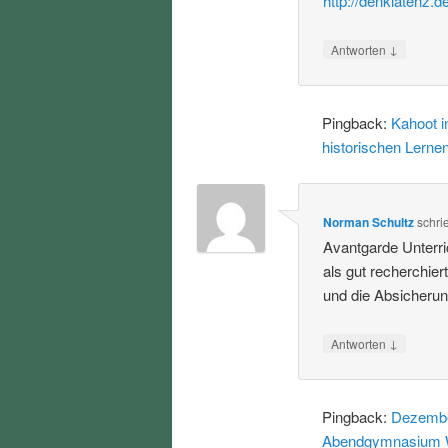
http://denklatenz.d
↓
Antworten
Pingback:
Kahoot i
historischen Lerne
Norman Schultz
schri
Avantgarde Unterric
als gut recherchier
und die Absicherun
↓
Antworten
Pingback:
Dezember
Abendgymnasium 