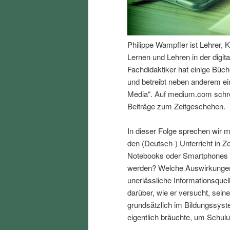
I
e
n
n
Philippe Wampfler ist Lehrer, 
Lernen und Lehren in der digit
h
I
Fachdidaktiker hat einige Büc
und betreibt neben anderem ei
a
n
Media“. Auf medium.com schre
Beiträge zum Zeitgeschehen.
l
h
In dieser Folge sprechen wir m
t
a
den (Deutsch-) Unterricht in Ze
Notebooks oder Smartphones sin
s
l
werden? Welche Auswirkungen 
unerlässliche Informationsquell
p
t
darüber, wie er versucht, sei
grundsätzlich im Bildungssys
r
s
eigentlich bräuchte, um Schulu