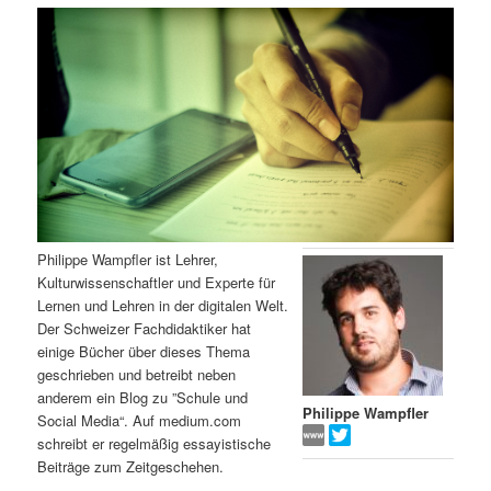
m
u
n
n
g
a
ä
n
e
v
n
i
r
d
g
a
e
ä
t
i
n
r
o
n
I
e
Philippe Wampfler ist Lehrer,
Kulturwissenschaftler und Experte für
n
n
Lernen und Lehren in der digitalen Welt.
Der Schweizer Fachdidaktiker hat
h
I
einige Bücher über dieses Thema
geschrieben und betreibt neben
a
n
anderem ein Blog zu ”Schule und
Philippe Wampfler
Social Media“. Auf medium.com
l
h
schreibt er regelmäßig essayistische
Beiträge zum Zeitgeschehen.
t
a