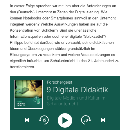
In dieser Folge sprechen wir mit ihm über die Anforderungen an
s
l
den (Deutsch-) Unterricht in Zeiten der Digitalisierung. Wie
können Notebooks oder Smartphones sinnvoll in den Unterricht
p
t
integriert werden? Welche Auswirkungen haben sie auf die
Konzentration von Schülern? Sind sie unerlässliche
r
s
Informationsquellen oder doch eher digitale “Spickzettel“?
Philippe berichtet darüber, wie er versucht, seine didaktischen
i
p
Ideen und Überzeugungen stärker grundsätzlich im
Bildungssystem zu verankern und welche Voraussetzungen es
n
r
eigentlich bräuchte, um Schulunterricht in das 21. Jahrhundert zu
transformieren.
g
i
e
n
n
g
e
n