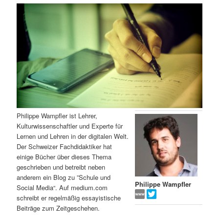
m
u
n
n
g
a
ä
n
e
v
n
i
r
d
g
a
e
ä
t
i
n
r
o
n
I
e
Philippe Wampfler ist Lehrer,
Kulturwissenschaftler und Experte für
n
n
Lernen und Lehren in der digitalen Welt.
Der Schweizer Fachdidaktiker hat
h
I
einige Bücher über dieses Thema
geschrieben und betreibt neben
a
n
anderem ein Blog zu ”Schule und
Philippe Wampfler
Social Media“. Auf medium.com
l
h
schreibt er regelmäßig essayistische
Beiträge zum Zeitgeschehen.
t
a