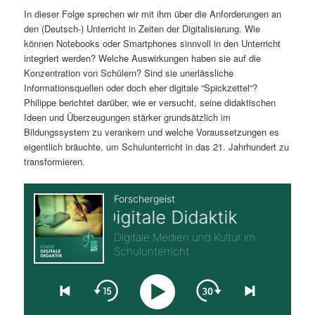
In dieser Folge sprechen wir mit ihm über die Anforderungen an
s
l
den (Deutsch-) Unterricht in Zeiten der Digitalisierung. Wie
können Notebooks oder Smartphones sinnvoll in den Unterricht
p
t
integriert werden? Welche Auswirkungen haben sie auf die
Konzentration von Schülern? Sind sie unerlässliche
r
s
Informationsquellen oder doch eher digitale “Spickzettel“?
Philippe berichtet darüber, wie er versucht, seine didaktischen
i
p
Ideen und Überzeugungen stärker grundsätzlich im
Bildungssystem zu verankern und welche Voraussetzungen es
n
r
eigentlich bräuchte, um Schulunterricht in das 21. Jahrhundert zu
transformieren.
g
i
e
n
n
g
e
n