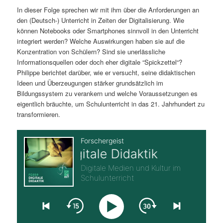
In dieser Folge sprechen wir mit ihm über die Anforderungen an
s
l
den (Deutsch-) Unterricht in Zeiten der Digitalisierung. Wie
können Notebooks oder Smartphones sinnvoll in den Unterricht
p
t
integriert werden? Welche Auswirkungen haben sie auf die
Konzentration von Schülern? Sind sie unerlässliche
r
s
Informationsquellen oder doch eher digitale “Spickzettel“?
Philippe berichtet darüber, wie er versucht, seine didaktischen
i
p
Ideen und Überzeugungen stärker grundsätzlich im
Bildungssystem zu verankern und welche Voraussetzungen es
n
r
eigentlich bräuchte, um Schulunterricht in das 21. Jahrhundert zu
transformieren.
g
i
e
n
n
g
e
n