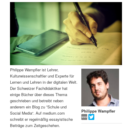
m
u
n
n
g
a
ä
n
e
v
n
i
r
d
g
a
e
ä
t
i
n
r
o
n
I
e
Philippe Wampfler ist Lehrer,
Kulturwissenschaftler und Experte für
n
n
Lernen und Lehren in der digitalen Welt.
Der Schweizer Fachdidaktiker hat
h
I
einige Bücher über dieses Thema
geschrieben und betreibt neben
a
n
anderem ein Blog zu ”Schule und
Philippe Wampfler
Social Media“. Auf medium.com
l
h
schreibt er regelmäßig essayistische
Beiträge zum Zeitgeschehen.
t
a