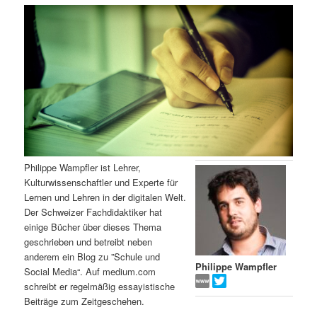
m
u
n
n
g
a
ä
n
e
v
n
i
r
d
g
a
e
ä
t
i
n
r
o
n
I
e
Philippe Wampfler ist Lehrer,
Kulturwissenschaftler und Experte für
n
n
Lernen und Lehren in der digitalen Welt.
Der Schweizer Fachdidaktiker hat
h
I
einige Bücher über dieses Thema
geschrieben und betreibt neben
a
n
anderem ein Blog zu ”Schule und
Philippe Wampfler
Social Media“. Auf medium.com
l
h
schreibt er regelmäßig essayistische
Beiträge zum Zeitgeschehen.
t
a