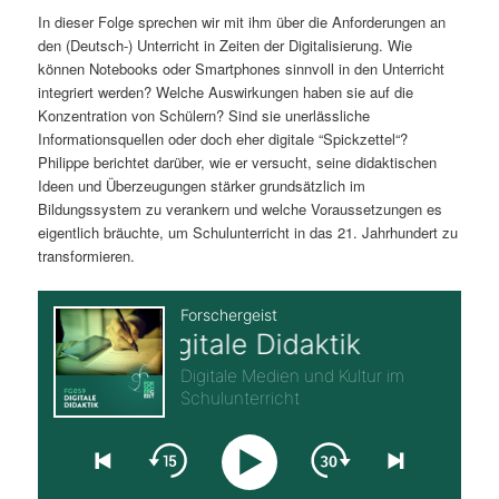
In dieser Folge sprechen wir mit ihm über die Anforderungen an
s
l
den (Deutsch-) Unterricht in Zeiten der Digitalisierung. Wie
können Notebooks oder Smartphones sinnvoll in den Unterricht
p
t
integriert werden? Welche Auswirkungen haben sie auf die
Konzentration von Schülern? Sind sie unerlässliche
r
s
Informationsquellen oder doch eher digitale “Spickzettel“?
Philippe berichtet darüber, wie er versucht, seine didaktischen
i
p
Ideen und Überzeugungen stärker grundsätzlich im
Bildungssystem zu verankern und welche Voraussetzungen es
n
r
eigentlich bräuchte, um Schulunterricht in das 21. Jahrhundert zu
transformieren.
g
i
e
n
n
g
e
n