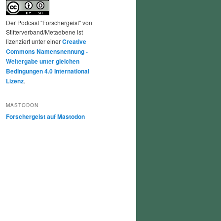
Der Podcast "Forschergeist" von
Stifterverband/Metaebene ist
lizenziert unter einer
Creative
Commons Namensnennung -
Weitergabe unter gleichen
Bedingungen 4.0 International
Lizenz
.
MASTODON
Forschergeist auf Mastodon