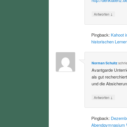
http://denklatenz.d
↓
Antworten
Pingback:
Kahoot i
historischen Lerne
Norman Schultz
schri
Avantgarde Unterric
als gut recherchier
und die Absicherun
↓
Antworten
Pingback:
Dezember
Abendgymnasium 