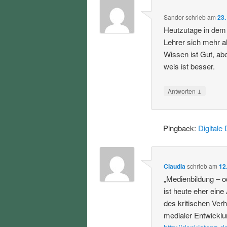
Sandor
schrieb
am
23.
Heutzutage in dem 
Lehrer sich mehr a
Wissen ist Gut, ab
weis ist besser.
↓
Antworten
Pingback:
Digitale 
Claudia
schrieb
am
12
„Medienbildung – od
ist heute eher eine
des kritischen Ver
medialer Entwicklu