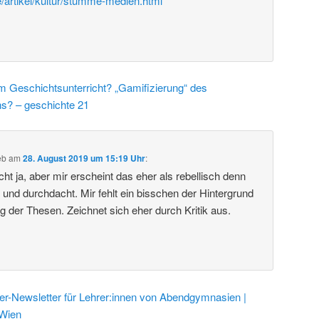
e/artikel/kultur/stumme-medien.html
m Geschichtsunterricht? „Gamifizierung“ des
ns? – geschichte 21
eb
am
28. August 2019 um 15:19 Uhr
:
ht ja, aber mir erscheint das eher als rebellisch denn
t und durchdacht. Mir fehlt ein bisschen der Hintergrund
g der Thesen. Zeichnet sich eher durch Kritik aus.
-Newsletter für Lehrer:innen von Abendgymnasien |
Wien