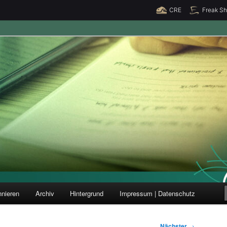
CRE
Freak S
ung und Forschung
nieren
Archiv
Hintergrund
Impressum | Datenschutz
Nächster
→