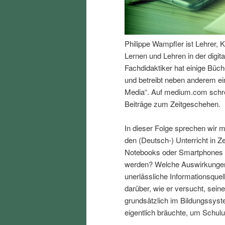
I
e
n
n
Philippe Wampfler ist Lehrer, 
Lernen und Lehren in der digit
h
I
Fachdidaktiker hat einige Büc
und betreibt neben anderem ei
a
n
Media“. Auf medium.com schre
Beiträge zum Zeitgeschehen.
l
h
In dieser Folge sprechen wir m
t
a
den (Deutsch-) Unterricht in Ze
Notebooks oder Smartphones sin
s
l
werden? Welche Auswirkungen 
unerlässliche Informationsquell
p
t
darüber, wie er versucht, sei
grundsätzlich im Bildungssys
r
s
eigentlich bräuchte, um Schulu