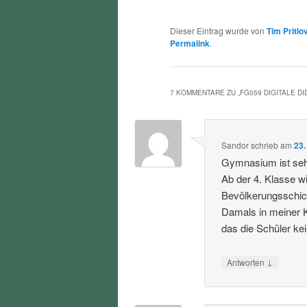
Dieser Eintrag wurde von
Tim Pritlo
Permalink
.
7 KOMMENTARE ZU „
FG059 DIGITALE DI
Sandor
schrieb
am
23.
Gymnasium ist sehr
Ab der 4. Klasse w
Bevölkerungsschich
Damals in meiner K
das die Schüler ke
↓
Antworten