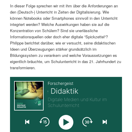
In dieser Folge sprechen wir mit ihm über die Anforderungen an
s
l
den (Deutsch-) Unterricht in Zeiten der Digitalisierung. Wie
können Notebooks oder Smartphones sinnvoll in den Unterricht
p
t
integriert werden? Welche Auswirkungen haben sie auf die
Konzentration von Schülern? Sind sie unerlässliche
r
s
Informationsquellen oder doch eher digitale “Spickzettel“?
Philippe berichtet darüber, wie er versucht, seine didaktischen
i
p
Ideen und Überzeugungen stärker grundsätzlich im
Bildungssystem zu verankern und welche Voraussetzungen es
n
r
eigentlich bräuchte, um Schulunterricht in das 21. Jahrhundert zu
transformieren.
g
i
e
n
n
g
e
n