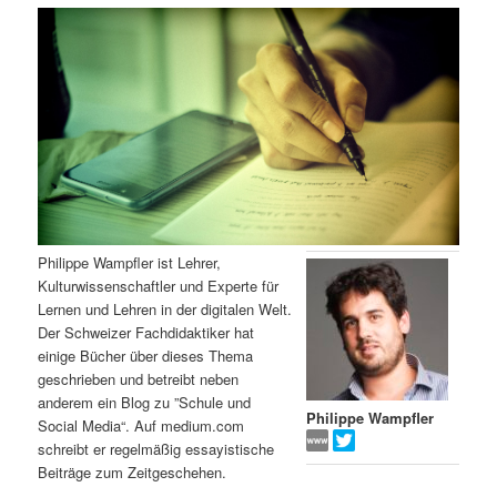
m
u
n
n
g
a
ä
n
e
v
n
i
r
d
g
a
e
ä
t
i
n
r
o
n
I
e
Philippe Wampfler ist Lehrer,
Kulturwissenschaftler und Experte für
n
n
Lernen und Lehren in der digitalen Welt.
Der Schweizer Fachdidaktiker hat
h
I
einige Bücher über dieses Thema
geschrieben und betreibt neben
a
n
anderem ein Blog zu ”Schule und
Philippe Wampfler
Social Media“. Auf medium.com
l
h
schreibt er regelmäßig essayistische
Beiträge zum Zeitgeschehen.
t
a