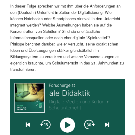
In dieser Folge sprechen wir mit ihm über die Anforderungen an
s
l
den (Deutsch-) Unterricht in Zeiten der Digitalisierung. Wie
können Notebooks oder Smartphones sinnvoll in den Unterricht
p
t
integriert werden? Welche Auswirkungen haben sie auf die
Konzentration von Schülern? Sind sie unerlässliche
r
s
Informationsquellen oder doch eher digitale “Spickzettel“?
Philippe berichtet darüber, wie er versucht, seine didaktischen
i
p
Ideen und Überzeugungen stärker grundsätzlich im
Bildungssystem zu verankern und welche Voraussetzungen es
n
r
eigentlich bräuchte, um Schulunterricht in das 21. Jahrhundert zu
transformieren.
g
i
e
n
n
g
e
n