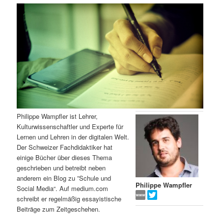
m
u
n
n
g
a
ä
n
e
v
n
i
r
d
g
a
e
ä
t
i
n
r
o
n
I
e
Philippe Wampfler ist Lehrer,
Kulturwissenschaftler und Experte für
n
n
Lernen und Lehren in der digitalen Welt.
Der Schweizer Fachdidaktiker hat
h
I
einige Bücher über dieses Thema
geschrieben und betreibt neben
a
n
anderem ein Blog zu ”Schule und
Philippe Wampfler
Social Media“. Auf medium.com
l
h
schreibt er regelmäßig essayistische
Beiträge zum Zeitgeschehen.
t
a