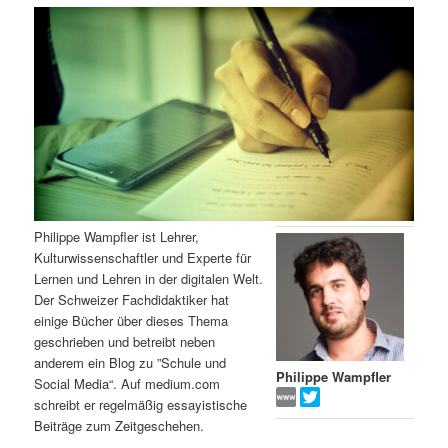
m
u
n
n
g
a
ä
n
e
v
n
i
r
d
g
a
e
ä
t
i
n
r
o
n
I
e
Philippe Wampfler ist Lehrer,
Kulturwissenschaftler und Experte für
n
n
Lernen und Lehren in der digitalen Welt.
Der Schweizer Fachdidaktiker hat
h
I
einige Bücher über dieses Thema
geschrieben und betreibt neben
a
n
anderem ein Blog zu ”Schule und
Philippe Wampfler
Social Media“. Auf medium.com
l
h
schreibt er regelmäßig essayistische
Beiträge zum Zeitgeschehen.
t
a