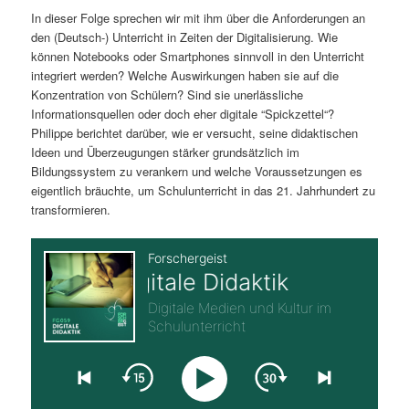
In dieser Folge sprechen wir mit ihm über die Anforderungen an
s
l
den (Deutsch-) Unterricht in Zeiten der Digitalisierung. Wie
können Notebooks oder Smartphones sinnvoll in den Unterricht
p
t
integriert werden? Welche Auswirkungen haben sie auf die
Konzentration von Schülern? Sind sie unerlässliche
r
s
Informationsquellen oder doch eher digitale “Spickzettel“?
Philippe berichtet darüber, wie er versucht, seine didaktischen
i
p
Ideen und Überzeugungen stärker grundsätzlich im
Bildungssystem zu verankern und welche Voraussetzungen es
n
r
eigentlich bräuchte, um Schulunterricht in das 21. Jahrhundert zu
transformieren.
g
i
e
n
n
g
e
n