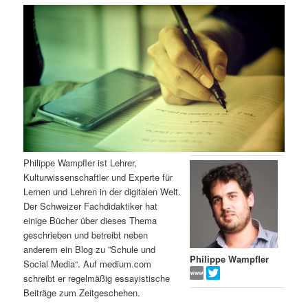
m
u
n
n
g
a
ä
n
e
v
n
i
r
d
g
a
e
ä
t
i
n
r
o
n
I
e
Philippe Wampfler ist Lehrer,
Kulturwissenschaftler und Experte für
n
n
Lernen und Lehren in der digitalen Welt.
Der Schweizer Fachdidaktiker hat
h
I
einige Bücher über dieses Thema
geschrieben und betreibt neben
a
n
anderem ein Blog zu ”Schule und
Philippe Wampfler
Social Media“. Auf medium.com
l
h
schreibt er regelmäßig essayistische
Beiträge zum Zeitgeschehen.
t
a