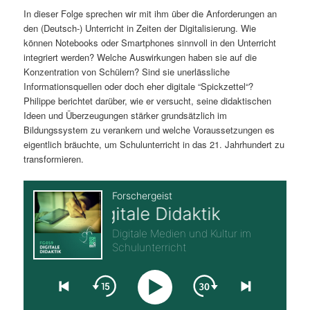
In dieser Folge sprechen wir mit ihm über die Anforderungen an
s
l
den (Deutsch-) Unterricht in Zeiten der Digitalisierung. Wie
können Notebooks oder Smartphones sinnvoll in den Unterricht
p
t
integriert werden? Welche Auswirkungen haben sie auf die
Konzentration von Schülern? Sind sie unerlässliche
r
s
Informationsquellen oder doch eher digitale “Spickzettel“?
Philippe berichtet darüber, wie er versucht, seine didaktischen
i
p
Ideen und Überzeugungen stärker grundsätzlich im
Bildungssystem zu verankern und welche Voraussetzungen es
n
r
eigentlich bräuchte, um Schulunterricht in das 21. Jahrhundert zu
transformieren.
g
i
e
n
n
g
e
n