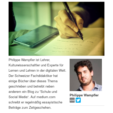
m
u
n
n
g
a
ä
n
e
v
n
i
r
d
g
a
e
ä
t
i
n
r
o
n
I
e
Philippe Wampfler ist Lehrer,
Kulturwissenschaftler und Experte für
n
n
Lernen und Lehren in der digitalen Welt.
Der Schweizer Fachdidaktiker hat
h
I
einige Bücher über dieses Thema
geschrieben und betreibt neben
a
n
anderem ein Blog zu ”Schule und
Philippe Wampfler
Social Media“. Auf medium.com
l
h
schreibt er regelmäßig essayistische
Beiträge zum Zeitgeschehen.
t
a