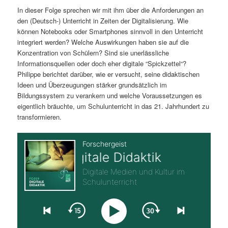
In dieser Folge sprechen wir mit ihm über die Anforderungen an
s
l
den (Deutsch-) Unterricht in Zeiten der Digitalisierung. Wie
können Notebooks oder Smartphones sinnvoll in den Unterricht
p
t
integriert werden? Welche Auswirkungen haben sie auf die
Konzentration von Schülern? Sind sie unerlässliche
r
s
Informationsquellen oder doch eher digitale “Spickzettel“?
Philippe berichtet darüber, wie er versucht, seine didaktischen
i
p
Ideen und Überzeugungen stärker grundsätzlich im
Bildungssystem zu verankern und welche Voraussetzungen es
n
r
eigentlich bräuchte, um Schulunterricht in das 21. Jahrhundert zu
transformieren.
g
i
e
n
n
g
e
n