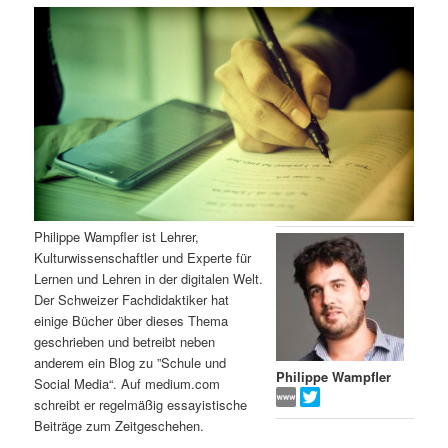
m
u
n
n
g
a
ä
n
e
v
n
i
r
d
g
a
e
ä
t
i
n
r
o
n
I
e
Philippe Wampfler ist Lehrer,
Kulturwissenschaftler und Experte für
n
n
Lernen und Lehren in der digitalen Welt.
Der Schweizer Fachdidaktiker hat
h
I
einige Bücher über dieses Thema
geschrieben und betreibt neben
a
n
anderem ein Blog zu ”Schule und
Philippe Wampfler
Social Media“. Auf medium.com
l
h
schreibt er regelmäßig essayistische
Beiträge zum Zeitgeschehen.
t
a