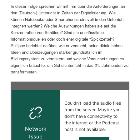
In dieser Folge sprechen wir mit ihm über die Anforderungen an
s
l
den (Deutsch-) Unterricht in Zeiten der Digitalisierung. Wie
können Notebooks oder Smartphones sinnvoll in den Unterricht
p
t
integriert werden? Welche Auswirkungen haben sie auf die
Konzentration von Schülern? Sind sie unerlässliche
r
s
Informationsquellen oder doch eher digitale “Spickzettel“?
Philippe berichtet darüber, wie er versucht, seine didaktischen
i
p
Ideen und Überzeugungen stärker grundsätzlich im
Bildungssystem zu verankern und welche Voraussetzungen es
n
r
eigentlich bräuchte, um Schulunterricht in das 21. Jahrhundert zu
transformieren.
g
i
e
n
n
g
e
n