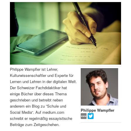
m
u
n
n
g
a
ä
n
e
v
n
i
r
d
g
a
e
ä
t
i
n
r
o
n
I
e
Philippe Wampfler ist Lehrer,
Kulturwissenschaftler und Experte für
n
n
Lernen und Lehren in der digitalen Welt.
Der Schweizer Fachdidaktiker hat
h
I
einige Bücher über dieses Thema
geschrieben und betreibt neben
a
n
anderem ein Blog zu ”Schule und
Philippe Wampfler
Social Media“. Auf medium.com
l
h
schreibt er regelmäßig essayistische
Beiträge zum Zeitgeschehen.
t
a