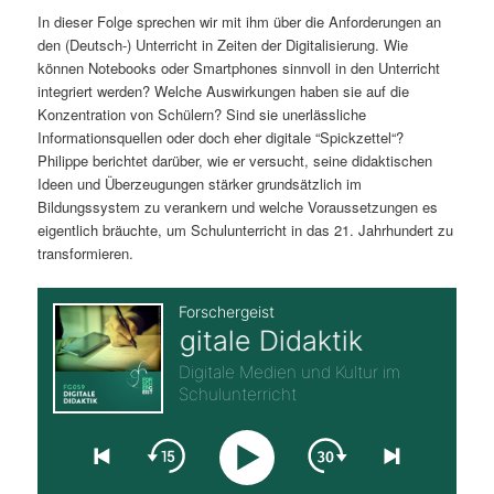
In dieser Folge sprechen wir mit ihm über die Anforderungen an
s
l
den (Deutsch-) Unterricht in Zeiten der Digitalisierung. Wie
können Notebooks oder Smartphones sinnvoll in den Unterricht
p
t
integriert werden? Welche Auswirkungen haben sie auf die
Konzentration von Schülern? Sind sie unerlässliche
r
s
Informationsquellen oder doch eher digitale “Spickzettel“?
Philippe berichtet darüber, wie er versucht, seine didaktischen
i
p
Ideen und Überzeugungen stärker grundsätzlich im
Bildungssystem zu verankern und welche Voraussetzungen es
n
r
eigentlich bräuchte, um Schulunterricht in das 21. Jahrhundert zu
transformieren.
g
i
e
n
n
g
e
n