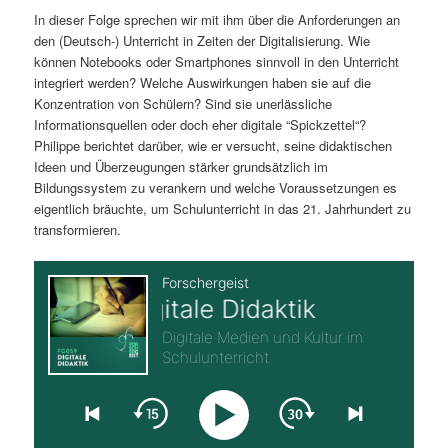
In dieser Folge sprechen wir mit ihm über die Anforderungen an
s
l
den (Deutsch-) Unterricht in Zeiten der Digitalisierung. Wie
können Notebooks oder Smartphones sinnvoll in den Unterricht
p
t
integriert werden? Welche Auswirkungen haben sie auf die
Konzentration von Schülern? Sind sie unerlässliche
r
s
Informationsquellen oder doch eher digitale “Spickzettel“?
Philippe berichtet darüber, wie er versucht, seine didaktischen
i
p
Ideen und Überzeugungen stärker grundsätzlich im
Bildungssystem zu verankern und welche Voraussetzungen es
n
r
eigentlich bräuchte, um Schulunterricht in das 21. Jahrhundert zu
transformieren.
g
i
e
n
n
g
e
n