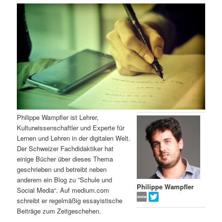
m
u
n
n
g
a
ä
n
e
v
n
i
r
d
g
a
e
ä
t
i
n
r
o
n
I
e
Philippe Wampfler ist Lehrer,
Kulturwissenschaftler und Experte für
n
n
Lernen und Lehren in der digitalen Welt.
Der Schweizer Fachdidaktiker hat
h
I
einige Bücher über dieses Thema
geschrieben und betreibt neben
a
n
anderem ein Blog zu ”Schule und
Philippe Wampfler
Social Media“. Auf medium.com
l
h
schreibt er regelmäßig essayistische
Beiträge zum Zeitgeschehen.
t
a