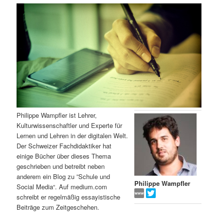
m
u
n
n
g
a
ä
n
e
v
n
i
r
d
g
a
e
ä
t
i
n
r
o
n
I
e
Philippe Wampfler ist Lehrer,
Kulturwissenschaftler und Experte für
n
n
Lernen und Lehren in der digitalen Welt.
Der Schweizer Fachdidaktiker hat
h
I
einige Bücher über dieses Thema
geschrieben und betreibt neben
a
n
anderem ein Blog zu ”Schule und
Philippe Wampfler
Social Media“. Auf medium.com
l
h
schreibt er regelmäßig essayistische
Beiträge zum Zeitgeschehen.
t
a