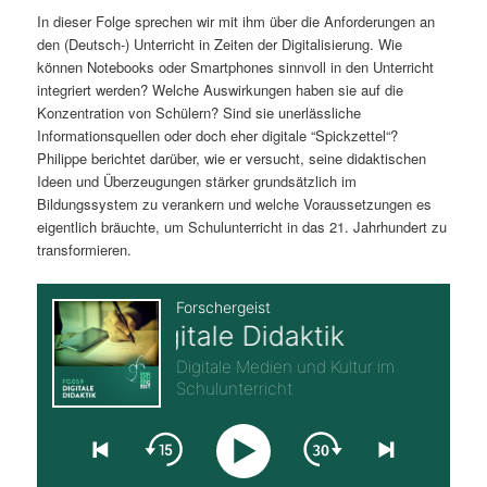
In dieser Folge sprechen wir mit ihm über die Anforderungen an
s
l
den (Deutsch-) Unterricht in Zeiten der Digitalisierung. Wie
können Notebooks oder Smartphones sinnvoll in den Unterricht
p
t
integriert werden? Welche Auswirkungen haben sie auf die
Konzentration von Schülern? Sind sie unerlässliche
r
s
Informationsquellen oder doch eher digitale “Spickzettel“?
Philippe berichtet darüber, wie er versucht, seine didaktischen
i
p
Ideen und Überzeugungen stärker grundsätzlich im
Bildungssystem zu verankern und welche Voraussetzungen es
n
r
eigentlich bräuchte, um Schulunterricht in das 21. Jahrhundert zu
transformieren.
g
i
e
n
n
g
e
n