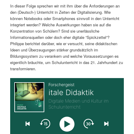
In dieser Folge sprechen wir mit ihm über die Anforderungen an
s
l
den (Deutsch-) Unterricht in Zeiten der Digitalisierung. Wie
können Notebooks oder Smartphones sinnvoll in den Unterricht
p
t
integriert werden? Welche Auswirkungen haben sie auf die
Konzentration von Schülern? Sind sie unerlässliche
r
s
Informationsquellen oder doch eher digitale “Spickzettel“?
Philippe berichtet darüber, wie er versucht, seine didaktischen
i
p
Ideen und Überzeugungen stärker grundsätzlich im
Bildungssystem zu verankern und welche Voraussetzungen es
n
r
eigentlich bräuchte, um Schulunterricht in das 21. Jahrhundert zu
transformieren.
g
i
e
n
n
g
e
n