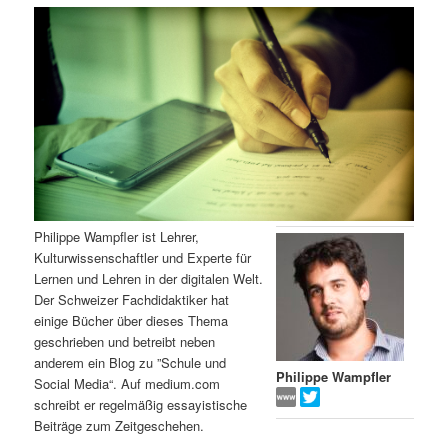
m
u
n
n
g
a
ä
n
e
v
n
i
r
d
g
a
e
ä
t
i
n
r
o
n
I
e
Philippe Wampfler ist Lehrer,
Kulturwissenschaftler und Experte für
n
n
Lernen und Lehren in der digitalen Welt.
Der Schweizer Fachdidaktiker hat
h
I
einige Bücher über dieses Thema
geschrieben und betreibt neben
a
n
anderem ein Blog zu ”Schule und
Philippe Wampfler
Social Media“. Auf medium.com
l
h
schreibt er regelmäßig essayistische
Beiträge zum Zeitgeschehen.
t
a