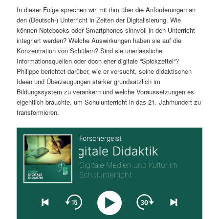
In dieser Folge sprechen wir mit ihm über die Anforderungen an
s
l
den (Deutsch-) Unterricht in Zeiten der Digitalisierung. Wie
können Notebooks oder Smartphones sinnvoll in den Unterricht
p
t
integriert werden? Welche Auswirkungen haben sie auf die
Konzentration von Schülern? Sind sie unerlässliche
r
s
Informationsquellen oder doch eher digitale “Spickzettel“?
Philippe berichtet darüber, wie er versucht, seine didaktischen
i
p
Ideen und Überzeugungen stärker grundsätzlich im
Bildungssystem zu verankern und welche Voraussetzungen es
n
r
eigentlich bräuchte, um Schulunterricht in das 21. Jahrhundert zu
transformieren.
g
i
e
n
n
g
e
n