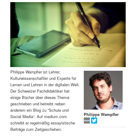
m
u
n
n
g
a
ä
n
e
v
n
i
r
d
g
a
e
ä
t
i
n
r
o
n
I
e
Philippe Wampfler ist Lehrer,
Kulturwissenschaftler und Experte für
n
n
Lernen und Lehren in der digitalen Welt.
Der Schweizer Fachdidaktiker hat
h
I
einige Bücher über dieses Thema
geschrieben und betreibt neben
a
n
anderem ein Blog zu ”Schule und
Philippe Wampfler
Social Media“. Auf medium.com
l
h
schreibt er regelmäßig essayistische
Beiträge zum Zeitgeschehen.
t
a