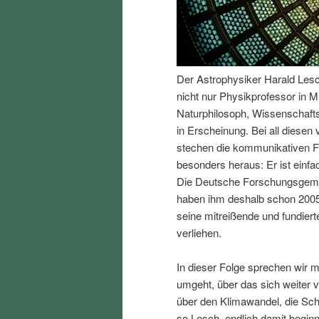
I
e
n
n
Der Astrophysiker Harald Lesch 
h
I
nicht nur Physikprofessor in M
Naturphilosoph, Wissenschafts
a
n
in Erscheinung. Bei all diesen
stechen die kommunikativen F
l
h
besonders heraus: Er ist einfa
Die Deutsche Forschungsgemei
t
a
haben ihm deshalb schon 2005
seine mitreißende und fundiert
s
l
verliehen.
p
t
In dieser Folge sprechen wir 
umgeht, über das sich weiter v
r
s
über den Klimawandel, die Sc
so Lesch, endlich damit begin