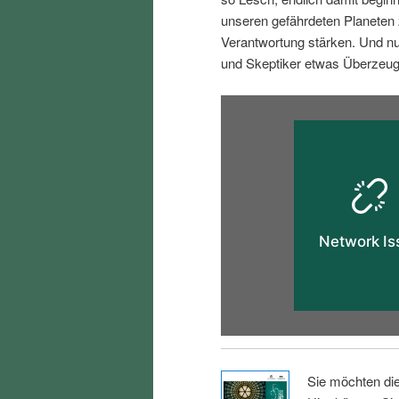
i
p
unseren gefährdeten Planeten 
Verantwortung stärken. Und nu
n
r
und Skeptiker etwas Überzeug
g
i
e
n
n
g
e
n
Sie möchten di