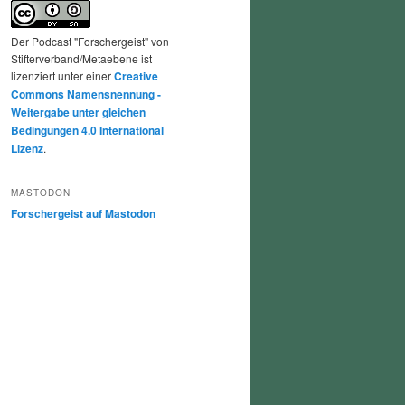
Der Podcast "Forschergeist" von
Stifterverband/Metaebene ist
lizenziert unter einer
Creative
Commons Namensnennung -
Weitergabe unter gleichen
Bedingungen 4.0 International
Lizenz
.
MASTODON
Forschergeist auf Mastodon