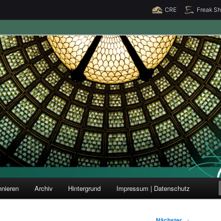
CRE
Freak S
ung und Forschung
nieren
Archiv
Hintergrund
Impressum | Datenschutz
Nächster
→