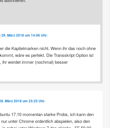
ed abonnieren.
m
29. März 2018 um 14:06 Uhr
:
er die Kapitelmarken nicht. Wenn ihr das noch ohne
kommt, wäre es perfekt. Die Transskript Option ist
e, ihr werdet immer (nochmal) besser
28. März 2018 um 23:25 Uhr
:
buntu 17.10 momentan starke Probs, ich kann den
 nur unter Chrome ordentlich abspielen, also den
. is anbei unter Windows 7 das gleiche.. FF 59.02