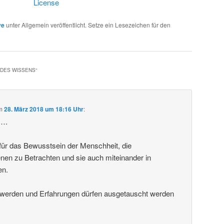
License
ve
unter Allgemein veröffentlicht. Setze ein Lesezeichen für den
 DES WISSENS
“
m
28. März 2018 um 18:16 Uhr
:
k….
g für das Bewusstsein der Menschheit, die
en zu Betrachten und sie auch miteinander in
en.
t werden und Erfahrungen dürfen ausgetauscht werden