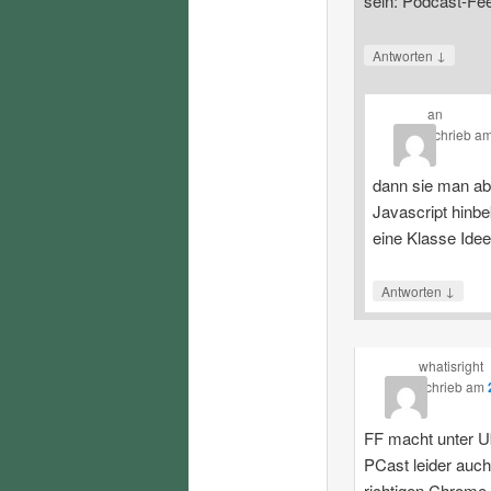
sein: Podcast-Fe
↓
Antworten
an
schrieb
a
dann sie man ab
Javascript hinbe
eine Klasse Ide
↓
Antworten
whatisright
schrieb
am
FF macht unter U
PCast leider auch
richtigen Chrome.