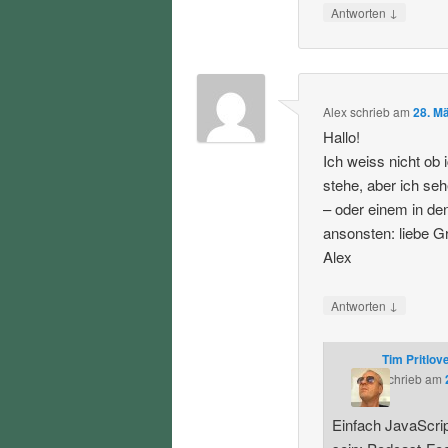
↓
Antworten
Alex
schrieb
am
28. M
Hallo!
Ich weiss nicht ob 
stehe, aber ich seh
– oder einem in de
ansonsten: liebe G
Alex
↓
Antworten
Tim Pritlov
schrieb
am
Einfach JavaScript