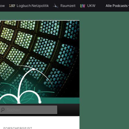
how
Logbuch:Netzpolitik
Raumzeit
UKW
Alle Podcasts
S
u
c
FORSCHERGEIST