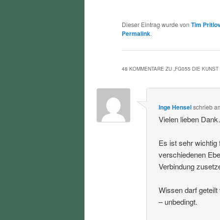
Dieser Eintrag wurde von
Tim Pritlo
Permalink
.
48 KOMMENTARE ZU „
FG055 DIE KUNST
Inge Hensel
schrieb
a
Vielen lieben Dan
Es ist sehr wichti
verschiedenen Eben
Verbindung zusetz
Wissen darf geteil
– unbedingt.