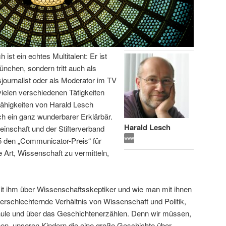
ist ein echtes Multitalent: Er ist
ünchen, sondern tritt auch als
journalist oder als Moderator im TV
 vielen verschiedenen Tätigkeiten
ähigkeiten von Harald Lesch
ch ein ganz wunderbarer Erklärbär.
Harald Lesch
nschaft und der Stifterverband
 den „Communicator-Preis“ für
e Art, Wissenschaft zu vermitteln,
mit ihm über Wissenschaftsskeptiker und wie man mit ihnen
erschlechternde Verhältnis von Wissenschaft und Politik,
hule und über das Geschichtenerzählen. Denn wir müssen,
nen, unseren Kindern die eine große Geschichte über