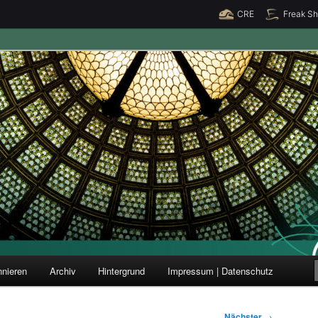
CRE
Freak S
ung und Forschung
nieren
Archiv
Hintergrund
Impressum | Datenschutz
Nächster
→