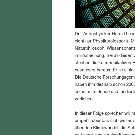
I
e
n
n
Der Astrophysiker Harald Lesch 
h
I
nicht nur Physikprofessor in M
Naturphilosoph, Wissenschafts
a
n
in Erscheinung. Bei all diesen
stechen die kommunikativen F
l
h
besonders heraus: Er ist einfa
Die Deutsche Forschungsgemei
t
a
haben ihm deshalb schon 2005
seine mitreißende und fundiert
s
l
verliehen.
p
t
In dieser Folge sprechen wir 
umgeht, über das sich weiter v
r
s
über den Klimawandel, die Sc
so Lesch, endlich damit begin