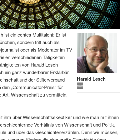
ist ein echtes Multitalent: Er ist
ünchen, sondern tritt auch als
journalist oder als Moderator im TV
 vielen verschiedenen Tätigkeiten
ähigkeiten von Harald Lesch
ch ein ganz wunderbarer Erklärbär.
Harald Lesch
nschaft und der Stifterverband
 den „Communicator-Preis“ für
e Art, Wissenschaft zu vermitteln,
mit ihm über Wissenschaftsskeptiker und wie man mit ihnen
erschlechternde Verhältnis von Wissenschaft und Politik,
hule und über das Geschichtenerzählen. Denn wir müssen,
nen, unseren Kindern die eine große Geschichte über