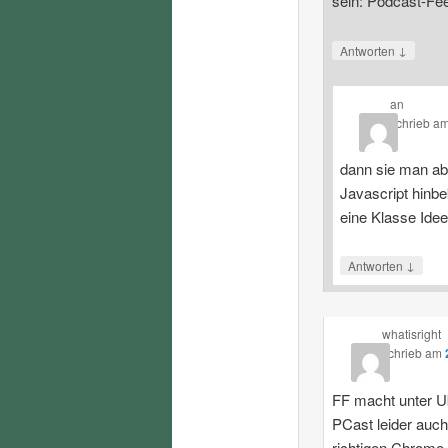
sein: Podcast-Fe
↓
Antworten
an
schrieb
a
dann sie man ab
Javascript hinbe
eine Klasse Ide
↓
Antworten
whatisright
schrieb
am
FF macht unter U
PCast leider auch
richtigen Chrome.