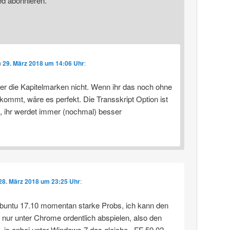
ed abonnieren.
m
29. März 2018 um 14:06 Uhr
:
er die Kapitelmarken nicht. Wenn ihr das noch ohne
kommt, wäre es perfekt. Die Transskript Option ist
e, ihr werdet immer (nochmal) besser
28. März 2018 um 23:25 Uhr
:
buntu 17.10 momentan starke Probs, ich kann den
 nur unter Chrome ordentlich abspielen, also den
. is anbei unter Windows 7 das gleiche.. FF 59.02