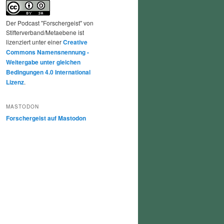
Der Podcast "Forschergeist" von
Stifterverband/Metaebene ist
lizenziert unter einer
Creative
Commons Namensnennung -
Weitergabe unter gleichen
Bedingungen 4.0 International
Lizenz
.
MASTODON
Forschergeist auf Mastodon