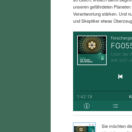
i
p
unseren gefährdeten Planeten 
Verantwortung stärken. Und nu
n
r
und Skeptiker etwas Überzeug
g
i
e
n
n
g
e
n
Sie möchten di