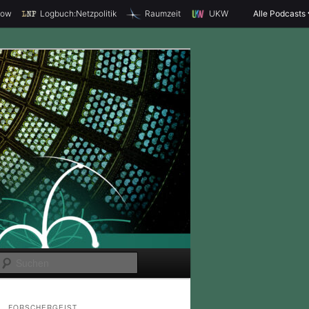
how
Logbuch:Netzpolitik
Raumzeit
UKW
Alle Podcasts
S
u
c
FORSCHERGEIST