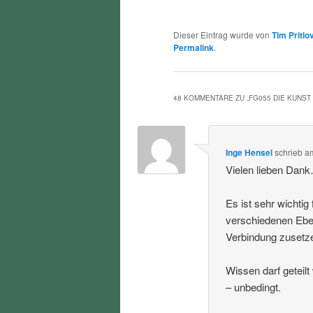
Dieser Eintrag wurde von
Tim Pritlo
Permalink
.
48 KOMMENTARE ZU „
FG055 DIE KUNST
Inge Hensel
schrieb
a
Vielen lieben Dan
Es ist sehr wichti
verschiedenen Eben
Verbindung zusetz
Wissen darf geteil
– unbedingt.