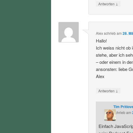
↓
Antworten
Alex
schrieb
am
28. M
Hallo!
Ich weiss nicht ob 
stehe, aber ich seh
– oder einem in de
ansonsten: liebe G
Alex
↓
Antworten
Tim Pritlov
schrieb
am
Einfach JavaScript