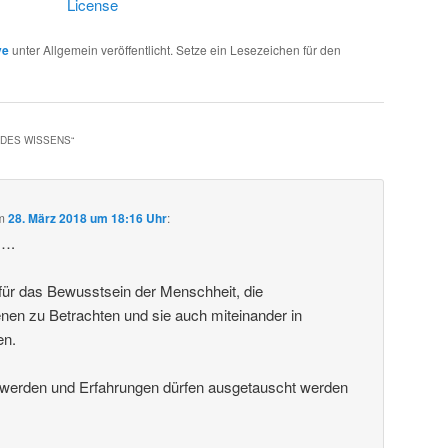
License
ve
unter Allgemein veröffentlicht. Setze ein Lesezeichen für den
 DES WISSENS
“
m
28. März 2018 um 18:16 Uhr
:
k….
g für das Bewusstsein der Menschheit, die
en zu Betrachten und sie auch miteinander in
en.
t werden und Erfahrungen dürfen ausgetauscht werden