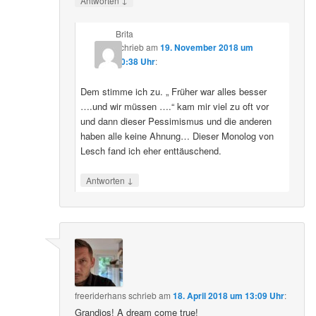
Antworten
Brita
schrieb
am
19. November 2018 um
20:38 Uhr
:
Dem stimme ich zu. „ Früher war alles besser
….und wir müssen ….“ kam mir viel zu oft vor
und dann dieser Pessimismus und die anderen
haben alle keine Ahnung… Dieser Monolog von
Lesch fand ich eher enttäuschend.
↓
Antworten
freeriderhans
schrieb
am
18. April 2018 um 13:09 Uhr
:
Grandios! A dream come true!