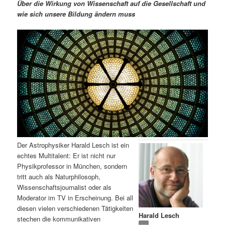
m
u
n
n
Über die Wirkung von Wissenschaft auf die Gesellschaft und
g
a
wie sich unsere Bildung ändern muss
ä
n
e
v
n
i
r
d
g
a
e
ä
t
i
n
r
o
n
I
e
n
n
Der Astrophysiker Harald Lesch ist ein
h
I
echtes Multitalent: Er ist nicht nur
Physikprofessor in München, sondern
a
n
tritt auch als Naturphilosoph,
Wissenschaftsjournalist oder als
l
h
Moderator im TV in Erscheinung. Bei all
diesen vielen verschiedenen Tätigkeiten
Harald Lesch
t
a
stechen die kommunikativen