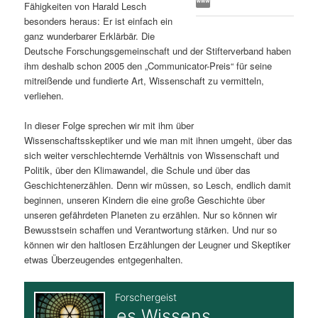
Fähigkeiten von Harald Lesch
s
l
besonders heraus: Er ist einfach ein
ganz wunderbarer Erklärbär. Die
p
t
Deutsche Forschungsgemeinschaft und der Stifterverband haben
ihm deshalb schon 2005 den „Communicator-Preis“ für seine
r
s
mitreißende und fundierte Art, Wissenschaft zu vermitteln,
verliehen.
i
p
In dieser Folge sprechen wir mit ihm über
Wissenschaftsskeptiker und wie man mit ihnen umgeht, über das
n
r
sich weiter verschlechternde Verhältnis von Wissenschaft und
Politik, über den Klimawandel, die Schule und über das
g
i
Geschichtenerzählen. Denn wir müssen, so Lesch, endlich damit
beginnen, unseren Kindern die eine große Geschichte über
e
n
unseren gefährdeten Planeten zu erzählen. Nur so können wir
Bewusstsein schaffen und Verantwortung stärken. Und nur so
n
g
können wir den haltlosen Erzählungen der Leugner und Skeptiker
etwas Überzeugendes entgegenhalten.
e
n