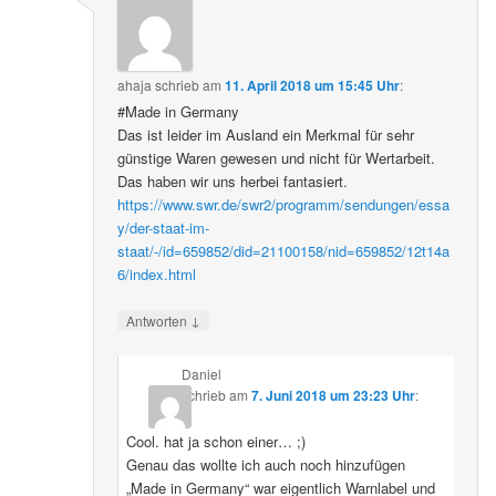
ahaja
schrieb
am
11. April 2018 um 15:45 Uhr
:
#Made in Germany
Das ist leider im Ausland ein Merkmal für sehr
günstige Waren gewesen und nicht für Wertarbeit.
Das haben wir uns herbei fantasiert.
https://www.swr.de/swr2/programm/sendungen/essa
y/der-staat-im-
staat/-/id=659852/did=21100158/nid=659852/12t14a
6/index.html
↓
Antworten
Daniel
schrieb
am
7. Juni 2018 um 23:23 Uhr
:
Cool. hat ja schon einer… ;)
Genau das wollte ich auch noch hinzufügen
„Made in Germany“ war eigentlich Warnlabel und