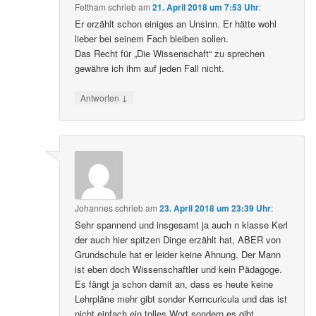
Fettham
schrieb
am
21. April 2018 um 7:53 Uhr
:
Er erzählt schon einiges an Unsinn. Er hätte wohl
lieber bei seinem Fach bleiben sollen.
Das Recht für „Die Wissenschaft“ zu sprechen
gewähre ich ihm auf jeden Fall nicht.
↓
Antworten
Johannes
schrieb
am
23. April 2018 um 23:39 Uhr
:
Sehr spannend und insgesamt ja auch n klasse Kerl
der auch hier spitzen Dinge erzählt hat, ABER von
Grundschule hat er leider keine Ahnung. Der Mann
ist eben doch Wissenschaftler und kein Pädagoge.
Es fängt ja schon damit an, dass es heute keine
Lehrpläne mehr gibt sonder Kerncuricula und das ist
nicht einfach ein tolles Wort sondern es gibt