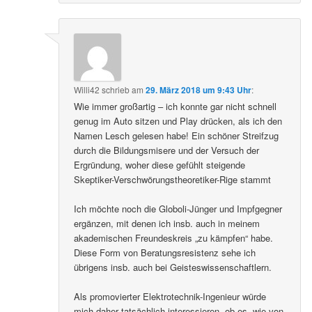
Willi42
schrieb
am
29. März 2018 um 9:43 Uhr
:
Wie immer großartig – ich konnte gar nicht schnell
genug im Auto sitzen und Play drücken, als ich den
Namen Lesch gelesen habe! Ein schöner Streifzug
durch die Bildungsmisere und der Versuch der
Ergründung, woher diese gefühlt steigende
Skeptiker-Verschwörungstheoretiker-Rige stammt
Ich möchte noch die Globoli-Jünger und Impfgegner
ergänzen, mit denen ich insb. auch in meinem
akademischen Freundeskreis „zu kämpfen“ habe.
Diese Form von Beratungsresistenz sehe ich
übrigens insb. auch bei Geisteswissenschaftlern.
Als promovierter Elektrotechnik-Ingenieur würde
mich daher tatsächlich interessieren, ob es, wie von